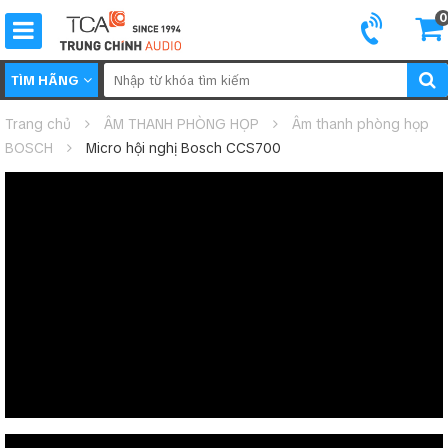
0
TÌM HÃNG
Trang chủ
ÂM THANH PHÒNG HỌP
Âm thanh phòng họp
BOSCH
Micro hội nghị Bosch CCS700