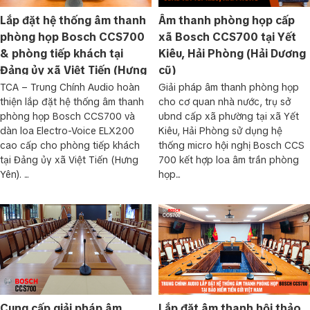
Lắp đặt hệ thống âm thanh
Âm thanh phòng họp cấp
phòng họp Bosch CCS700
xã Bosch CCS700 tại Yết
& phòng tiếp khách tại
Kiêu, Hải Phòng (Hải Dương
Đảng ủy xã Việt Tiến (Hưng
cũ)
Yên)
TCA – Trung Chính Audio hoàn
Giải pháp âm thanh phòng họp
thiện lắp đặt hệ thống âm thanh
cho cơ quan nhà nước, trụ sở
phòng họp Bosch CCS700 và
ubnd cấp xã phường tại xã Yết
dàn loa Electro-Voice ELX200
Kiêu, Hải Phòng sử dụng hệ
cao cấp cho phòng tiếp khách
thống micro hội nghị Bosch CCS
tại Đảng ủy xã Việt Tiến (Hưng
700 kết hợp loa âm trần phòng
Yên). ...
họp...
Cung cấp giải pháp âm
Lắp đặt âm thanh hội thảo