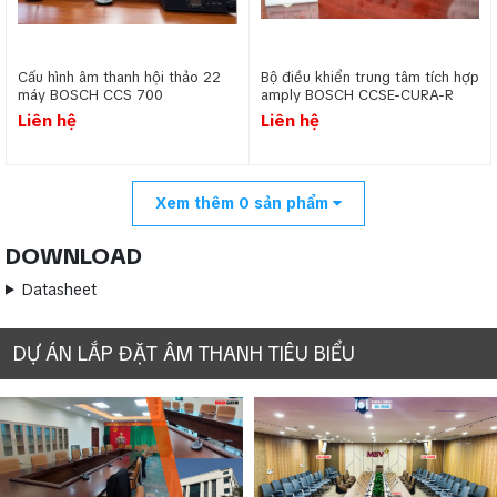
Cấu hình âm thanh hội thảo 22
Bộ điều khiển trung tâm tích hợp
máy BOSCH CCS 700
amply BOSCH CCSE-CURA-R
Liên hệ
Liên hệ
Xem thêm
0
sản phẩm
DOWNLOAD
Datasheet
DỰ ÁN LẮP ĐẶT ÂM THANH TIÊU BIỂU