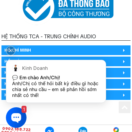
HỆ THỐNG TCA - TRUNG CHÍNH AUDIO
HỒ CHÍ MINH
HỒ CHÍ MINH
Kinh Doanh
HỒ CHÍ MINH (PHÒNG BẢO HÀNH)
💬 
Em chào Anh/Chị!
Anh/Chị có thể hỏi bất kỳ điều gì hoặc 
HÀ NỘI (DEMO HỆ THỐNG)
chia sẻ nhu cầu – em sẽ phản hồi sớm 
HÀ NỘI (SHOWROOM)
nhất có thể!
1
0902.188.722