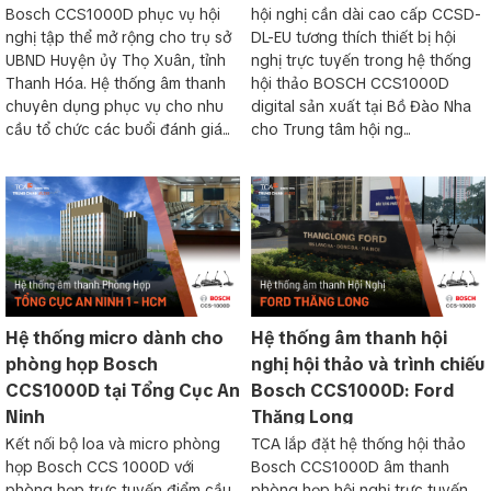
Bosch CCS1000D phục vụ hội
hội nghị cần dài cao cấp CCSD-
nghị tập thể mở rộng cho trụ sở
DL-EU tương thích thiết bị hội
UBND Huyện ủy Thọ Xuân, tỉnh
nghị trực tuyến trong hệ thống
Thanh Hóa. Hệ thống âm thanh
hội thảo BOSCH CCS1000D
chuyên dụng phục vụ cho nhu
digital sản xuất tại Bồ Đào Nha
cầu tổ chức các buổi đánh giá...
cho Trung tâm hội ng...
Hệ thống micro dành cho
Hệ thống âm thanh hội
phòng họp Bosch
nghị hội thảo và trình chiếu
CCS1000D tại Tổng Cục An
Bosch CCS1000D: Ford
Ninh
Thăng Long
Kết nối bộ loa và micro phòng
TCA lắp đặt hệ thống hội thảo
họp Bosch CCS 1000D với
Bosch CCS1000D âm thanh
phòng họp trực tuyến điểm cầu
phòng họp hội nghị trực tuyến