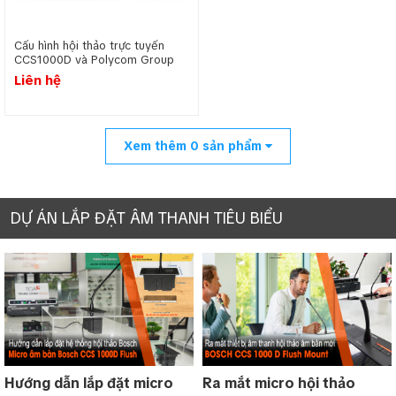
Cấu hình hội thảo trực tuyến
CCS1000D và Polycom Group
700
Liên hệ
Xem thêm
0
sản phẩm
DỰ ÁN LẮP ĐẶT ÂM THANH TIÊU BIỂU
Hướng dẫn lắp đặt micro
Ra mắt micro hội thảo