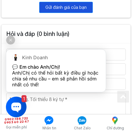
Gửi đánh giá của bạn
Hỏi và đáp (
0
bình luận)
Kinh Doanh
💬 
Em chào Anh/Chị!
Anh/Chị có thể hỏi bất kỳ điều gì hoặc 
chia sẻ nhu cầu – em sẽ phản hồi sớm 
nhất có thể!
1
0902.188.722
0903 60 22 47
Gọi miễn phí
Nhắn tin
Chat Zalo
Chỉ đường
Để gửi bình luận, bạn cần nhập tối các