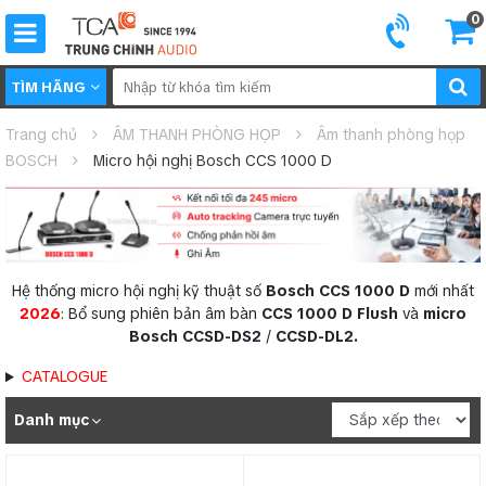
0
TÌM HÃNG
Trang chủ
ÂM THANH PHÒNG HỌP
Âm thanh phòng họp
BOSCH
Micro hội nghị Bosch CCS 1000 D
Hệ thống micro hội nghị kỹ thuật số
Bosch CCS 1000 D
mới nhất
2026
: Bổ sung phiên bản âm bàn
CCS 1000 D Flush
và
micro
Bosch CCSD-DS2
/
CCSD-DL2.
CATALOGUE
Danh mục