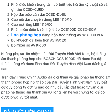
Khối điều khiển trung tâm có triệt tiêu hồi âm kỹ thuật số và
ghi âm CCSD-CURD
Hộp đại biểu cần dài CCSD-DL-EU
Cáp nối dài chuyên dụng LBB4116/10
Cáp mở rộng LBB4116/00
Phần mềm điều khiển hội thảo CCS100D CCSD-SCM
Loa phòng họp
dạng hộp treo tường AV WB-030 BLK
Bộ khuếch đại kèm trộn AV MA120
Bộ mixer số AV KI600
Không phụ sự tín nhiệm của Đài Truyền Hình Việt Nam, hệ thống
âm thanh phòng họp cho BOSCH CCS 1000D đã được lắp đặt
thành công và được lãnh đạo Đài Truyền Hình Việt Nam đánh giá
cao.
Trên đây Trung Chính Audio đã giới thiệu về giải pháp hệ thống âm
thanh phòng họp hội thảo của Đài Truyền Hình Việt Nam. Vậy bất
cứ quý công ty đơn vị nào có nhu cầu lắp đặt hoặc tư vấn giải
pháp hệ thống âm thanh xin vui lòng liên hệ với chúng tôi để có
được phục vụ tốt nhất.