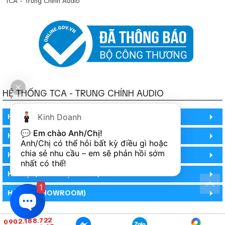
TCA - Trung Chính Audio
HỆ THỐNG TCA - TRUNG CHÍNH AUDIO
Kinh Doanh
HỒ CHÍ MINH
💬 
Em chào Anh/Chị!
HỒ CHÍ MINH
Anh/Chị có thể hỏi bất kỳ điều gì hoặc 
chia sẻ nhu cầu – em sẽ phản hồi sớm 
HỒ CHÍ MINH (PHÒNG BẢO HÀNH)
nhất có thể!
HÀ NỘI (DEMO HỆ THỐNG)
1
HÀ NỘI (SHOWROOM)
0902.188.722