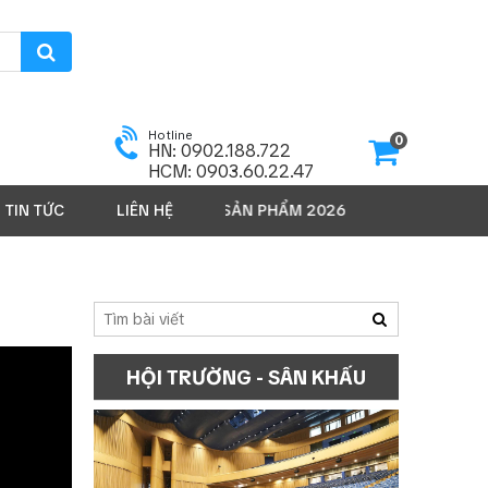
Hotline
0
HN: 0902.188.722
HCM: 0903.60.22.47
TIN TỨC
LIÊN HỆ
SẢN PHẨM 2026
HỘI TRƯỜNG - SÂN KHẤU