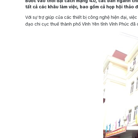
Bước vào thời đại cách mạng 4.0, các ban ngành ch
tất cả các khâu làm việc, bao gồm cả họp hội thảo đ
Với sự trợ giúp của các thiết bị công nghệ hiện đại, việ
đạo chi cục thuế thành phố Vĩnh Yên tỉnh Vĩnh Phúc đã 