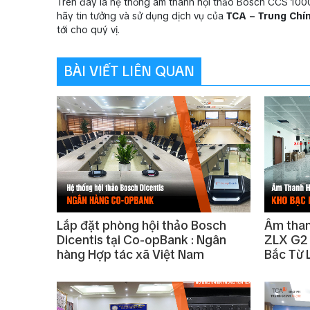
Trên đây là hệ thống âm thanh hội thảo Bosch CCS 1000
hãy tin tưởng và sử dụng dịch vụ của
TCA – Trung Chí
tới cho quý vị.
BÀI VIẾT LIÊN QUAN
Lắp đặt phòng hội thảo Bosch
Âm than
Dicentis tại Co-opBank : Ngân
ZLX G2 
hàng Hợp tác xã Việt Nam
Bắc Từ 