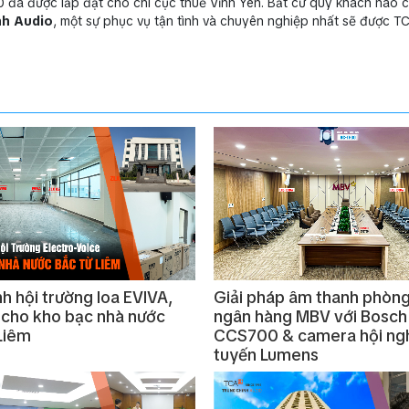
 đã được lắp đặt cho chi cục thuế Vĩnh Yên. Bất cứ quý khách nào c
nh Audio
, một sự phục vụ tận tình và chuyên nghiệp nhất sẽ được 
h hội trường loa EVIVA,
Giải pháp âm thanh phòn
cho kho bạc nhà nước
ngân hàng MBV với Bosch
Liêm
CCS700 & camera hội ngh
tuyến Lumens