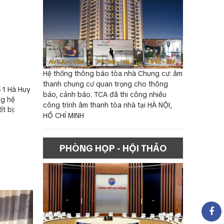
Hệ thống thông báo tòa nhà Chung cư: âm
thanh chung cư quan trọng cho thông
ố 1 Hà Huy
báo, cảnh báo. TCA đã thi công nhiều
ng hệ
công trình âm thanh tòa nhà tại HÀ NỘI,
t bị:
HỒ CHÍ MINH
PHÒNG HỌP - HỘI THẢO