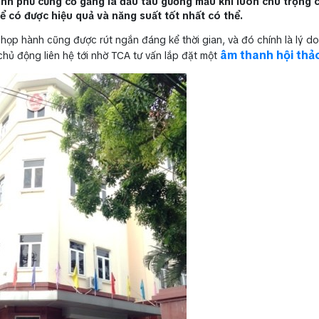
ính phủ cũng cố gắng là đầu tàu gương mẫu khi luôn chú trọng c
ể có được hiệu quả và năng suất tốt nhất có thể.
c họp hành cũng được rút ngắn đáng kể thời gian, và đó chính là lý d
âm thanh hội thả
chủ động liên hệ tới nhờ TCA tư vấn lắp đặt một