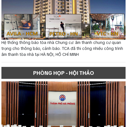
Hệ thống thông báo tòa nhà Chung cư: âm thanh chung cư quan
trọng cho thông báo, cảnh báo. TCA đã thi công nhiều công trình
âm thanh tòa nhà tại HÀ NỘI, HỒ CHÍ MINH
PHÒNG HỌP - HỘI THẢO