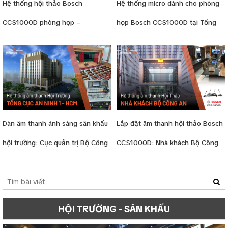
Hệ thống hội thảo Bosch
Hệ thống micro dành cho phòng
CCS1000D phòng họp –
họp Bosch CCS1000D tại Tổng
CA.Thành phố Hồ Chí Minh
Cục An Ninh
Dàn âm thanh ánh sáng sân khấu
Lắp đặt âm thanh hội thảo Bosch
hội trường: Cục quản trị Bộ Công
CCS1000D: Nhà khách Bộ Công
An phía Nam
An
HỘI TRƯỜNG - SÂN KHẤU