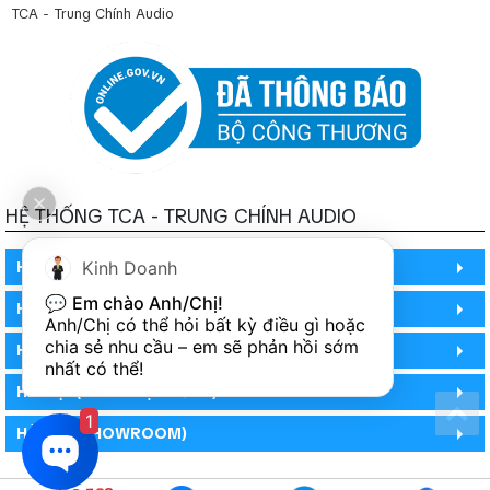
TCA - Trung Chính Audio
HỆ THỐNG TCA - TRUNG CHÍNH AUDIO
HỒ CHÍ MINH
Kinh Doanh
💬 
Em chào Anh/Chị!
HỒ CHÍ MINH
Anh/Chị có thể hỏi bất kỳ điều gì hoặc 
chia sẻ nhu cầu – em sẽ phản hồi sớm 
HỒ CHÍ MINH (PHÒNG BẢO HÀNH)
nhất có thể!
HÀ NỘI (DEMO HỆ THỐNG)
1
HÀ NỘI (SHOWROOM)