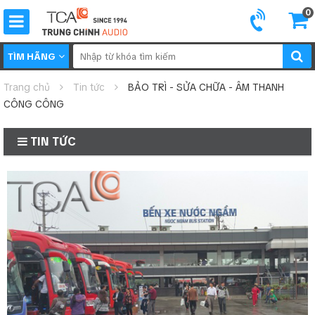
0
TÌM HÃNG
Trang chủ
Tin tức
BẢO TRÌ - SỬA CHỮA - ÂM THANH
CÔNG CÔNG
TIN TỨC