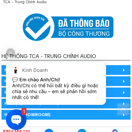
TCA - Trung Chính Audio
HỆ THỐNG TCA - TRUNG CHÍNH AUDIO
Kinh Doanh
HỒ CHÍ MINH
💬 
Em chào Anh/Chị!
HỒ CHÍ MINH
Anh/Chị có thể hỏi bất kỳ điều gì hoặc 
chia sẻ nhu cầu – em sẽ phản hồi sớm 
HỒ CHÍ MINH (PHÒNG BẢO HÀNH)
nhất có thể!
HÀ NỘI (DEMO HỆ THỐNG)
1
HÀ NỘI (SHOWROOM)
0902.188.722