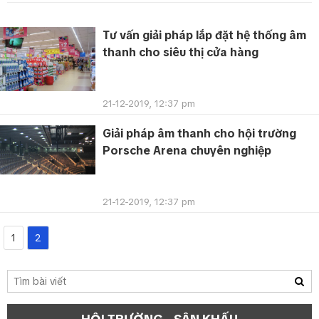
Tư vấn giải pháp lắp đặt hệ thống âm
thanh cho siêu thị cửa hàng
21-12-2019, 12:37 pm
Giải pháp âm thanh cho hội trường
Porsche Arena chuyên nghiệp
21-12-2019, 12:37 pm
1
2