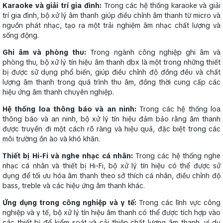
Karaoke và giải trí gia đình:
Trong các hệ thống karaoke và giải
trí gia đình, bộ xử lý âm thanh giúp điều chỉnh âm thanh từ micro và
nguồn phát nhạc, tạo ra một trải nghiệm âm nhạc chất lượng và
sống động.
Ghi âm và phòng thu:
Trong ngành công nghiệp ghi âm và
phòng thu, bộ xử lý tín hiệu âm thanh dbx là một trong những thiết
bị được sử dụng phổ biến, giúp điều chỉnh độ đồng đều và chất
lượng âm thanh trong quá trình thu âm, đồng thời cung cấp các
hiệu ứng âm thanh chuyên nghiệp.
Hệ thống loa thông báo và an ninh:
Trong các hệ thống loa
thông báo và an ninh, bộ xử lý tín hiệu đảm bảo rằng âm thanh
được truyền đi một cách rõ ràng và hiệu quả, đặc biệt trong các
môi trường ồn ào và khó khăn.
Thiết bị Hi-Fi và nghe nhạc cá nhân:
Trong các hệ thống nghe
nhạc cá nhân và thiết bị Hi-Fi, bộ xử lý tín hiệu có thể được sử
dụng để tối ưu hóa âm thanh theo sở thích cá nhân, điều chỉnh độ
bass, treble và các hiệu ứng âm thanh khác.
Ứng dụng trong công nghiệp và y tế:
Trong các lĩnh vực công
nghiệp và y tế, bộ xử lý tín hiệu âm thanh có thể được tích hợp vào
các thiết bị để kiểm soát và cải thiện chất lượng âm thanh, ví dụ