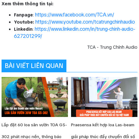
Xem thêm thông tin tại:
https://www.facebook.com/TCA.vn/
Fanpage
:
https://www.youtube.com/tcatrungchinhaudio
Youtube:
https://www.linkedin.com/in/trung-chinh-audio-
Linkedin
:
627201299/
TCA - Trung Chính Audio
BÀI VIẾT LIÊN QUAN
Lắp đặt 60 loa sân vườn TOA GS-
Praesensa kết hợp loa Las-beam
302 phát nhạc nền, thông báo
giải pháp thúc đẩy chuyển đổi số