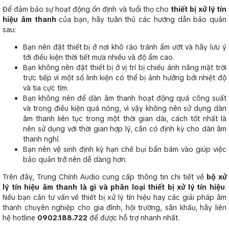
Để đảm bảo sự hoạt động ổn định và tuổi thọ cho
thiết bị xử lý tín
hiệu âm thanh
của bạn, hãy tuân thủ các hướng dẫn bảo quản
sau:
Bạn nên đặt thiết bị ở nơi khô ráo tránh ẩm ướt và hãy lưu ý
tới điều kiện thời tiết mưa nhiều và độ ẩm cao.
Bạn không nên đặt thiết bị ở vị trí bị chiếu ánh nắng mặt trời
trực tiếp vì một số linh kiện có thể bị ảnh hưởng bởi nhiệt độ
và tia cực tím.
Bạn không nên để dàn âm thanh hoạt động quá công suất
và trong điều kiện quá nóng, vì vậy không nên sử dụng dàn
âm thanh liên tục trong một thời gian dài, cách tốt nhất là
nên sử dụng với thời gian hợp lý, cần có định kỳ cho dàn âm
thanh nghỉ.
Bạn nên vệ sinh định kỳ hạn chế bụi bẩn bám vào giúp việc
bảo quản trở nên dễ dàng hơn.
Trên đây, Trung Chính Audio cung cấp thông tin chi tiết về
bộ xử
lý tín hiệu âm thanh là gì và phân loại thiết bị xử lý tín hiệu
.
Nếu bạn cần tư vấn về thiết bị xử lý tín hiệu hay các giải pháp âm
thanh chuyên nghiệp cho gia đình, hội trường, sân khấu, hãy liên
hệ hotline
0902.188.722
để được hỗ trợ nhanh nhất.