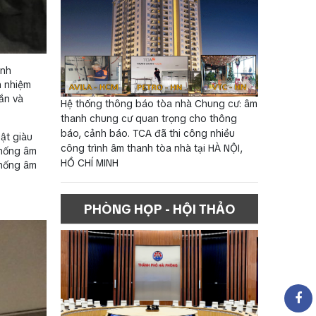
inh
n nhiệm
ắn và
Hệ thống thông báo tòa nhà Chung cư: âm
thanh chung cư quan trọng cho thông
báo, cảnh báo. TCA đã thi công nhiều
uật giàu
công trình âm thanh tòa nhà tại HÀ NỘI,
thống âm
HỒ CHÍ MINH
thống âm
PHÒNG HỌP - HỘI THẢO