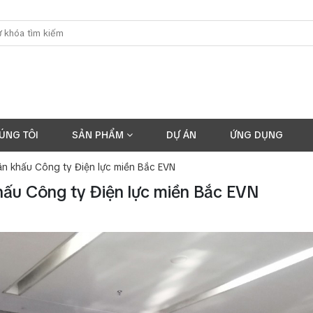
ÚNG TÔI
SẢN PHẨM
DỰ ÁN
ỨNG DỤNG
ân khấu Công ty Điện lực miền Bắc EVN
hấu Công ty Điện lực miền Bắc EVN