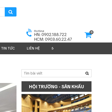
Hotline
0
HN: 0902.188.722
HCM: 0903.60.22.47
TIN TỨC
LIÊN HỆ
SẢN PHẨM 2026
HỘI TRƯỜNG - SÂN KHẤU