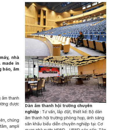
 máy, nhà
A made in
g báo, âm
g âm thanh
hường được
Dàn âm thanh hội trường
chuyên
nghiệp
: Tư vấn, lắp đặt, thiết kế: Bộ dàn
âm thanh hội trường phòng họp, ánh sáng
iên, chúng
sân khấu biểu diễn chuyên nghiệp tại: Cơ
tâm, ampli
quan nhà nước HĐND - UBND các cấp, Tập