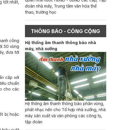
 tốt nhất,
đoàn nhà máy, Trung tâm văn hóa thể
thao, trường học
THÔNG BÁO - CÔNG CỘNG
thanh công
Hệ thống âm thanh thông báo nhà
ới 50 vùng
máy, nhà xưởng
y, đưa tới
ẩn cấp với
tiêu chuẩn
ợp cho các
Hệ thống âm thanh thông báo phân vùng,
phát nhạc nền cho Tổ hợp nhà xưởng, nhà
ết bị hoặc
máy sản xuất và văn phòng các công ty,
tập đoàn
 hiệu suất