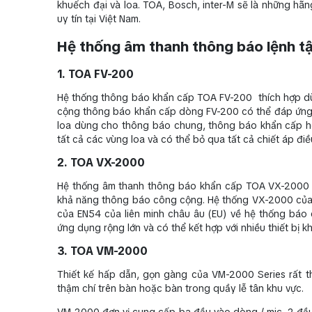
khuếch đại và loa. TOA, Bosch, inter-M sẽ là những hãn
uy tín tại Việt Nam.
Hệ thống âm thanh thông báo lệnh t
1. TOA FV-200
Hệ thống thông báo khẩn cấp TOA FV-200 thích hợp d
cộng thông báo khẩn cấp dòng FV-200 có thể đáp ứng đ
loa dùng cho thông báo chung, thông báo khẩn cấp ho
tất cả các vùng loa và có thể bỏ qua tất cả chiết áp đi
2. TOA VX-2000
Hệ thống âm thanh thông báo khẩn cấp TOA VX-2000 đ
khả năng thông báo công cộng. Hệ thống VX-2000 của 
của EN54 của liên minh châu âu (EU) về hệ thống báo
ứng dụng rộng lớn và có thể kết hợp với nhiều thiết bị 
3. TOA VM-2000
Thiết kế hấp dẫn, gọn gàng của VM-2000 Series rất th
thậm chí trên bàn hoặc bàn trong quầy lễ tân khu vực.
VM-2000 đơn vị cung cấp ba đầu vào dòng / mic, 2 đầu 