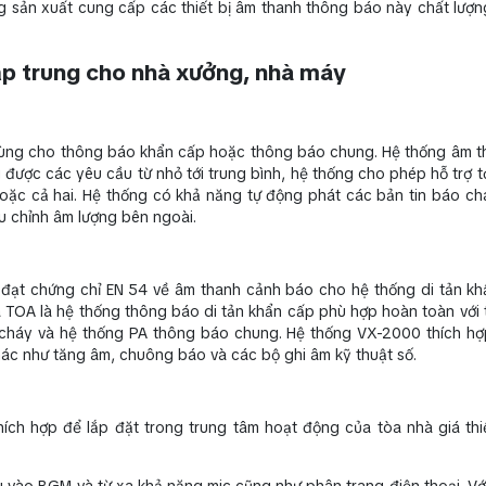
g sản xuất cung cấp các thiết bị âm thanh thông báo này chất lượng
ập trung cho nhà xưởng, nhà máy
ùng cho thông báo khẩn cấp hoặc thông báo chung. Hệ thống âm 
ược các yêu cầu từ nhỏ tới trung bình, hệ thống cho phép hỗ trợ t
ặc cả hai. Hệ thống có khả năng tự động phát các bản tin báo chá
ều chỉnh âm lượng bên ngoài.
ạt chứng chỉ EN 54 về âm thanh cảnh báo cho hệ thống di tản kh
TOA là hệ thống thông báo di tản khẩn cấp phù hợp hoàn toàn với 
 cháy và hệ thống PA thông báo chung. Hệ thống VX-2000 thích h
khác như tăng âm, chuông báo và các bộ ghi âm kỹ thuật số.
ích hợp để lắp đặt trong trung tâm hoạt động của tòa nhà giá thi
vào BGM và từ xa khả năng mic cũng như phân trang điện thoại. Với