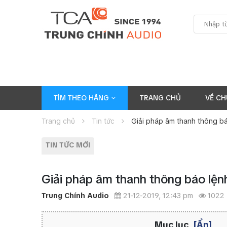
TÌM THEO HÃNG
TRANG CHỦ
VỀ CH
Trang chủ
Tin tức
Giải pháp âm thanh thông bá
TIN TỨC MỚI
Giải pháp âm thanh thông báo lện
Trung Chính Audio
21-12-2019, 12:43 pm
1022
Mục lục
[Ẩn]