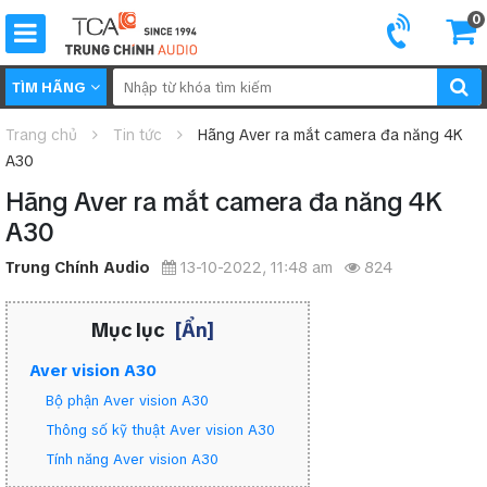
0
TÌM HÃNG
Trang chủ
Tin tức
Hãng Aver ra mắt camera đa năng 4K
A30
Hãng Aver ra mắt camera đa năng 4K
A30
Trung Chính Audio
13-10-2022, 11:48 am
824
Mục lục
[Ẩn]
Aver vision A30
Bộ phận Aver vision A30
Thông số kỹ thuật Aver vision A30
Tính năng Aver vision A30