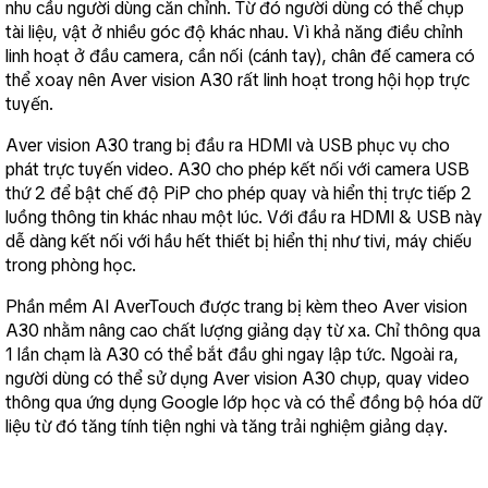
nhu cầu người dùng căn chỉnh. Từ đó người dùng có thể chụp 
tài liệu, vật ở nhiều góc độ khác nhau. Vì khả năng điều chỉnh 
linh hoạt ở đầu camera, cần nối (cánh tay), chân đế camera có 
thể xoay nên Aver vision A30 rất linh hoạt trong hội họp trực 
tuyến.
Aver vision A30 trang bị đầu ra HDMI và USB phục vụ cho 
phát trực tuyến video. A30 cho phép kết nối với camera USB 
thứ 2 để bật chế độ PiP cho phép quay và hiển thị trực tiếp 2 
luồng thông tin khác nhau một lúc. Với đầu ra HDMI & USB này 
dễ dàng kết nối với hầu hết thiết bị hiển thị như tivi, máy chiếu 
trong phòng học.
Phần mềm AI AverTouch được trang bị kèm theo Aver vision 
A30 nhằm nâng cao chất lượng giảng dạy từ xa. Chỉ thông qua 
1 lần chạm là A30 có thể bắt đầu ghi ngay lập tức. Ngoài ra, 
người dùng có thể sử dụng Aver vision A30 chụp, quay video 
thông qua ứng dụng Google lớp học và có thể đồng bộ hóa dữ 
liệu từ đó tăng tính tiện nghi và tăng trải nghiệm giảng dạy.