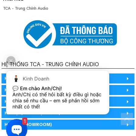
TCA - Trung Chính Audio
HỆ THỐNG TCA - TRUNG CHÍNH AUDIO
Kinh Doanh
HỒ CHÍ MINH
💬 
Em chào Anh/Chị!
HỒ CHÍ MINH
Anh/Chị có thể hỏi bất kỳ điều gì hoặc 
chia sẻ nhu cầu – em sẽ phản hồi sớm 
HỒ CHÍ MINH (PHÒNG BẢO HÀNH)
nhất có thể!
HÀ NỘI (DEMO HỆ THỐNG)
1
HÀ NỘI (SHOWROOM)