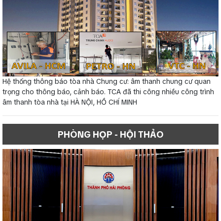
Hệ thống thông báo tòa nhà Chung cư: âm thanh chung cư quan
trọng cho thông báo, cảnh báo. TCA đã thi công nhiều công trình
âm thanh tòa nhà tại HÀ NỘI, HỒ CHÍ MINH
PHÒNG HỌP - HỘI THẢO