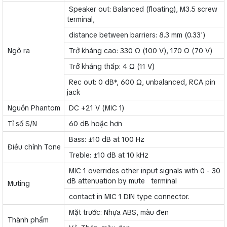
Speaker out: Balanced (floating), M3.5 screw
terminal,
distance between barriers: 8.3 mm (0.33')
Ngõ ra
Trở kháng cao: 330 Ω (100 V), 170 Ω (70 V)
Trở kháng thấp: 4 Ω (11 V)
Rec out: 0 dB*, 600 Ω, unbalanced, RCA pin
jack
Nguồn Phantom
DC +21 V (MIC 1)
Tỉ số S/N
60 dB hoặc hơn
Bass: ±10 dB at 100 Hz
Điều chỉnh Tone
Treble: ±10 dB at 10 kHz
MIC 1 overrides other input signals with 0 - 30
dB attenuation by mute terminal
Muting
contact in MIC 1 DIN type connector.
Mặt trước: Nhựa ABS, màu đen
Thành phẩm