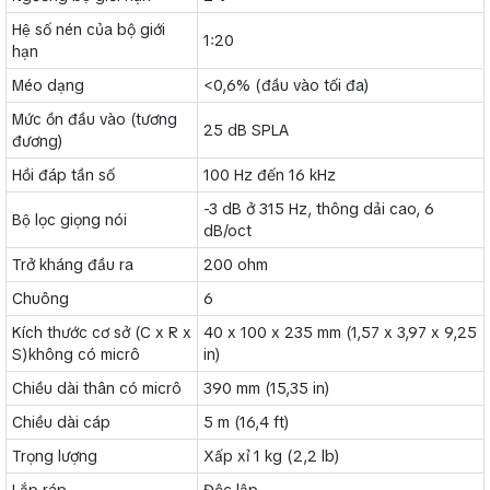
Hệ số nén của bộ giới
1:20
hạn
Méo dạng
<0,6% (đầu vào tối đa)
Mức ồn đầu vào (tương
25 dB SPLA
đương)
Hồi đáp tần số
100 Hz đến 16 kHz
-3 dB ở 315 Hz, thông dải cao, 6
Bộ lọc giọng nói
dB/oct
Trở kháng đầu ra
200 ohm
Chuông
6
Kích thước cơ sở (C x R x
40 x 100 x 235 mm (1,57 x 3,97 x 9,25
S)không có micrô
in)
Chiều dài thân có micrô
390 mm (15,35 in)
Chiều dài cáp
5 m (16,4 ft)
Trọng lượng
Xấp xỉ 1 kg (2,2 lb)