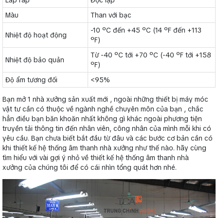
Lắp ráp
Độc lập
Màu
Than với bạc
-10 ºC đến +45 ºC (14 ºF đến +113
Nhiệt độ hoạt động
ºF)
Từ -40 ºC tới +70 ºC (-40 ºF tới +158
Nhiệt độ bảo quản
ºF)
Độ ẩm tương đối
<95%
Bạn mở 1 nhà xưởng sản xuất mới , ngoài những thiết bị máy móc
vật tư cần có thuộc về ngành nghề chuyên môn của bạn , chắc
hẳn điều bạn băn khoăn nhất không gì khác ngoài phương tiện
truyền tải thông tin đến nhân viên, công nhân của mình mỗi khi có
yêu cầu. Bạn chưa biết bắt đầu từ đâu và các bước cơ bản cần có
khi thiết kế hệ thống âm thanh nhà xưởng như thế nào. hãy cùng
tìm hiểu với vài gợi ý nhỏ về thiết kế hệ thống âm thanh nhà
xưởng của chúng tôi để có cái nhìn tổng quát hơn nhé.