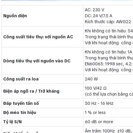
AC: 230 V
Nguồn điện
DC: 24 V/7.5 A
Kích thước cáp: AWG2
Khi không có tín hiệu: 
Công suất tiêu thụ: với nguồn AC
Trong trạng thái bình t
Với khi hoạt động công 
Khi không có tín hiệu: 1A
Trong trạng thái bình th
Dòng tiêu thụ với nguồn vào DC
EN60065: 1998 sec, 4.2:
Với khi hoạt động công s
Công suất ra loa
240 W
100 V/42 Ω
Điện áp ngõ ra / Trở kháng
(có thể lựa chọn bằng 
Đáp tuyến tần số
50 Hz - 16 kHz
Độ méo tín hiệu
1 % or less
Tỷ lệ S/N
60 dB or more
Âm trầm: 100Hz ±10 dB,