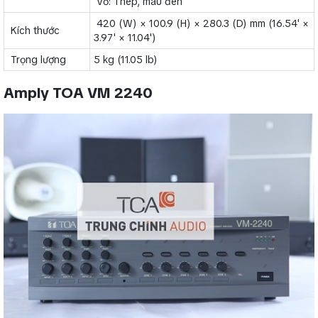
Vỏ: Thép, màu đen
420 (W) × 100.9 (H) × 280.3 (D) mm (16.54' ×
Kích thước
3.97' × 11.04')
Trọng lượng
5 kg (11.05 lb)
Amply TOA VM 2240