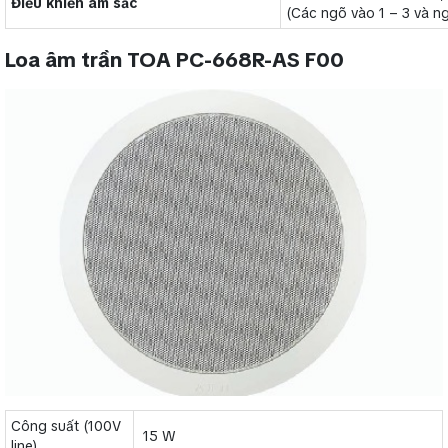
Điều khiển âm sắc
(Các ngõ vào 1 – 3 và n
Loa âm trần TOA PC-668R-AS F00
Công suất (100V
15 W
line)