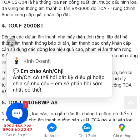
TOA CS-304 là hệ thống loa nén công suất lớn, thuộc cấu hình loa
đa vùng hệ thống âm thanh di tản VX-3000 do TCA - Trung Chính
Audio cung cấp giải pháp lắp đặt.
4. TOA F-2000BT
Đối với các dự án âm thanh nhà máy diện tích rộng, lắp đặt hệ
thống âm thanh thông báo di tản, âm thanh báo cháy khẩn cấp
cần sử dụng các dòng loa hiệu quả cao, phạm vi âm thanh rộng.
Điển hình, hệ thống VX-3000 sử dụng TOA CS-304 là loa nén công
Kinh Doanh
suất lớn, kết hợp loa TOA F-2000BT.
💬 
Em chào Anh/Chị!
TOA F-2000BT là loa hộp treo tường có thiết kế nhỏ gọn, bền bỉ
Anh/Chị có thể hỏi bất kỳ điều gì hoặc 
phù hợp cho cả lắp đặt trong nhà và ngoài trời. Sự kết hợp lý
chia sẻ nhu cầu – em sẽ phản hồi sớm 
tưởng với TOA CS-304 trong cấu hình âm thanh công cộng TOA
nhất có thể!
VX-3000.
5. TOA TZ-406BWP AS
1
Ngoài loa nén, loa hộp, loa gắn trần thì chúng ta cũng có thể sử
dụng loa cột cho âm thanh xưởng sản xuất. TCA gợi ý tư vấn loa
0902.188.722
TOA TZ-406BWP AS là loa cột thông báo, ứng dụng trong hệ
0903 60 22 47
thống âm thanh thông báo IP TOA IP-1000.
Gọi miễn phí
Nhắn tin
Chat Zalo
Chỉ đường