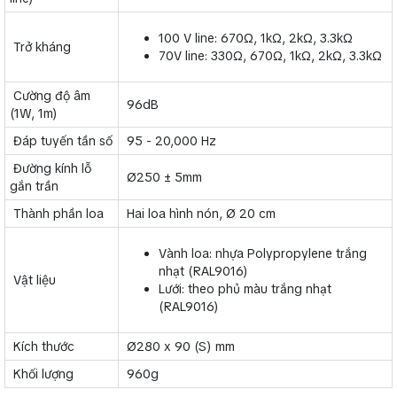
100 V line: 670Ω, 1kΩ, 2kΩ, 3.3kΩ
Trở kháng
70V line: 330Ω, 670Ω, 1kΩ, 2kΩ, 3.3kΩ
Cường độ âm
96dB
(1W, 1m)
Đáp tuyến tần số
95 - 20,000 Hz
Đường kính lỗ
Ø250 ± 5mm
gắn trần
Thành phần loa
Hai loa hình nón, Ø 20 cm
Vành loa: nhựa Polypropylene trắng
nhạt (RAL9016)
Vật liệu
Lưới: theo phủ màu trắng nhạt
(RAL9016)
Kích thước
Ø280 x 90 (S) mm
Khối lượng
960g