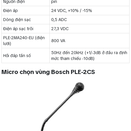
Nguồn điện
pin
Điện áp
24 VDC, +10% / -15%
Dòng điện sạc
0,5 ADC
Điện áp sạc trôi
27,3 VDC
PLE-2MA240-EU (điện
800 VA
lưới)
50Hz đến 20kHz (+1/‑3dB ở đầu ra định
Hồi đáp tần số
mức tham chiếu ‑10dB)
Micro chọn vùng Bosch PLE-2CS