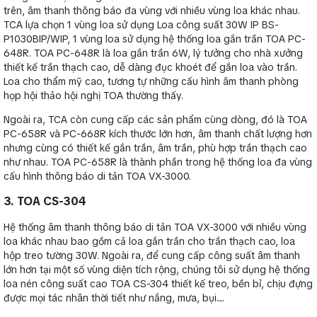
trên, âm thanh thông báo đa vùng với nhiều vùng loa khác nhau.
TCA lựa chọn 1 vùng loa sử dụng Loa công suất 30W IP BS-
P1030BIP/WIP, 1 vùng loa sử dụng hệ thống loa gắn trần TOA PC-
648R. TOA PC-648R là loa gắn trần 6W, lý tưởng cho nhà xưởng
thiết kế trần thạch cao, dễ dàng đục khoét để gắn loa vào trần.
Loa cho thẩm mỹ cao, tương tự những cấu hình âm thanh phòng
họp hội thảo hội nghị TOA thường thấy.
Ngoài ra, TCA còn cung cấp các sản phẩm cùng dòng, đó là TOA
PC-658R và PC-668R kích thước lớn hơn, âm thanh chất lượng hơn
nhưng cùng có thiết kế gắn trần, âm trần, phù hợp trần thạch cao
như nhau. TOA PC-658R là thành phần trong hệ thống loa đa vùng
cấu hình thông báo di tản TOA VX-3000.
3. TOA CS-304
Hệ thống âm thanh thông báo di tản TOA VX-3000 với nhiều vùng
loa khác nhau bao gồm cả loa gắn trần cho trần thạch cao, loa
hộp treo tường 30W. Ngoài ra, để cung cấp công suất âm thanh
lớn hơn tại một số vùng diện tích rộng, chúng tôi sử dụng hệ thống
loa nén công suất cao TOA CS-304 thiết kế treo, bền bỉ, chịu đựng
được mọi tác nhân thời tiết như nắng, mưa, bụi.....