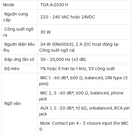
Mode
TOA A-2030 H
Nguồn cung
220 - 240 VAC hoặc 24VDC
cấp
Công suất ngõ
30 W
ra
Nguồn điện tiêu
34 W (EN60065), 2 A (DC hoạt động tại
thụ
Công suất ngõ ra)
Đáp ứng tần số
50 - 20,000 Hz (±3 dB)
Độ méo
1% hoặc ít hơn tại 1 kHz, 1/3 công suất
MIC 1: -60 dB*, 600 Ω, balanced, DIN type (5
pins)
MIC 2, 3: -60 dB*, 600 Ω, balanced, phone
jack
Ngõ vào
AUX 1, 2: -20 dB*, 10 kΩ, unbalanced, RCA pin
jack
Mute: Contact pin 4 - 5 closure input (for MIC
1)