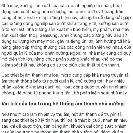
Nhà máy, xưởng sản xuất của các doanh nghiệp tư nhân, hoạt
động sản xuất hàng hóa số lượng lớn, quy mô lớn với hàng trăm
công nhân viên.Trên thị trường hiện nay, chúng ta dễ dàng bắt gặp
các xưởng công nghiệp sản xuất khẩu trang y tế, xưởng sản xuất
ô tô VinFast, nhà xưởng sản xuất mũ bảo hiểm, mỹ phẩm, nhà máy
sản xuất điện thoại Samsung.....Nhìn chung các xưởng này đều sử
dụng số lượng lớn máy móc, gây ra tiếng ồn lớn, ảnh hưởng tới khả
năng giao tiếp thông thường của các công nhân viên với nhau, của
người quản lý của mỗi phân xưởng. Ngoài ra, nhà máy cũng có quy
mô diện tích lớn, hàng chục phân xưởng khác nhau khó có thể
kiểm soát hết nếu không có sự trợ giúp của thiết bị âm thanh.
Các thiết bị âm thanh như loa, micro cung cấp khả năng truyền tải
âm thanh thông báo từ người quản lý, chủ xưởng tới 1 hay nhiều
phân xưởng ở khoảng cách xa. Hoạt động được truyền tin nhanh
chóng, dễ dàng từ phòng trung tâm, bộ phận kiểm soát nhà máy.
Vai trò của loa trong hệ thống âm thanh nhà xưởng
Nếu như micro làm nhiệm vụ thu âm, hút âm thanh để truyền tải
sang các thiết bị xử lý tín hiệu thì loa là thiết bị cuối, nhận tín hiệu
sau khi đã được trộn, cân bằng âm, khuếch đại công suất. Nhiệm
vụ của loa trong hệ thống âm thanh nhà xưởng nói riêng và âm