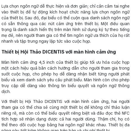
Lựa chọn ngôn ngữ dễ thực hiện và đơn giản; chỉ cần cắm tai nghe
vào thiết bị để tự động kích hoạt chức năng lựa chọn ngôn ngữ
của thiết bị. Sau đó, đại biểu có thể cuộn qua danh sách ngôn ngữ
có sẵn thông qua các nút cảm ứng trên thiết bị. Một điều quan
trọng là danh sách hiển thị trên màn hình sử dụng ký tự theo tiếng
mẹ đẻ, nên người tham gia có thể tìm ngôn ngữ ưa thích của họ rất
nhanh và tập trung ngay lập tức vào cuộc họp.
Thiết bị Hội Thảo DICENTIS với màn hình cảm ứng
Màn hình cảm ứng 4,5 inch của thiết bị giúp tối ưu hóa cuộc họp
một cách hiệu quả bằn cách hướng dẫn cho người tham gia trong
suốt cuộc họp, cho phép họ dễ dàng nhận biết từng người phát
biểu và xem danh sách yêu cầu phát biểu. Màn hình còn cho phép
truy cập dễ dàng vào thông tin biểu quyết và ngôn ngữ thông
dịch.
Với thiết bị Hội Thảo DICENTIS với màn hình cảm ứng, hai người
tham gia có thể chia sẻ cùng một thiết bị để không chỉ thảo luận
riêng rẽ, mà còn có thể biểu quyết riêng biệt và đầu đọc thẻ NFC
tích hợp sẽ nhận dạng được cả hai người dùng. Thậm chí, họ có
thể theo dõi cuộc họp bằng hai ngôn ngữ khác nhau. Thiết bị đa
năng này tiết kiệm không gian trên bàn và chi phí thiết bị.