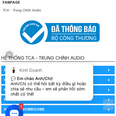
FANPAGE
TCA - Trung Chính Audio
HỆ THỐNG TCA - TRUNG CHÍNH AUDIO
Kinh Doanh
HỒ CHÍ MINH
💬 
Em chào Anh/Chị!
HỒ CHÍ MINH
Anh/Chị có thể hỏi bất kỳ điều gì hoặc 
chia sẻ nhu cầu – em sẽ phản hồi sớm 
HỒ CHÍ MINH (PHÒNG BẢO HÀNH)
nhất có thể!
HÀ NỘI (DEMO HỆ THỐNG)
1
HÀ NỘI (SHOWROOM)