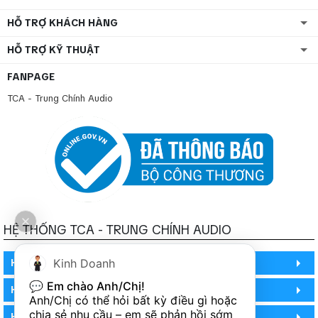
HỖ TRỢ KHÁCH HÀNG
HỖ TRỢ KỸ THUẬT
FANPAGE
TCA - Trung Chính Audio
HỆ THỐNG TCA - TRUNG CHÍNH AUDIO
HỒ CHÍ MINH
Kinh Doanh
💬 
Em chào Anh/Chị!
HỒ CHÍ MINH
Anh/Chị có thể hỏi bất kỳ điều gì hoặc 
chia sẻ nhu cầu – em sẽ phản hồi sớm 
HỒ CHÍ MINH (PHÒNG BẢO HÀNH)