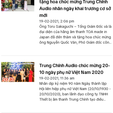
tặng hoa chúc mừng Trung Chính
Audio nhân ngày khai trương cơ sở
mới
19-02-2021, 2:06 pm
Ông Toru Sakaguchi – Tổng Giám Đốc và là
đại diện của hãng âm thanh TOA made in
Japan đã đến thăm và tặng hoa chúc mừng
ông Nguyễn Quốc Văn, Phó Giám đốc công
ty TCA - Trung Chính Audio nhân dịp khai
trương cơ sở mới tại số 30, ngõ 88/61, phố
Giáp Nhị, P. Thịnh Liệt – Hoàng Mai – Hà
Nội.
Trung Chính Audio chúc mừng 20-
10 ngày phụ nữ Việt Nam 2020
19-02-2021, 11:36 am
Nhân dịp kỷ niệm 90 năm Ngày thành lập
Hội liên hiệp phụ nữ Việt Nam (20/10/1930 -
20/10/2020), ban lãnh đạo công ty TNHH
Thiết bị âm thanh Trung Chính tạo điều
kiện, tổ chức liên hoan chào mừng ngày
phụ nữ Việt Nam