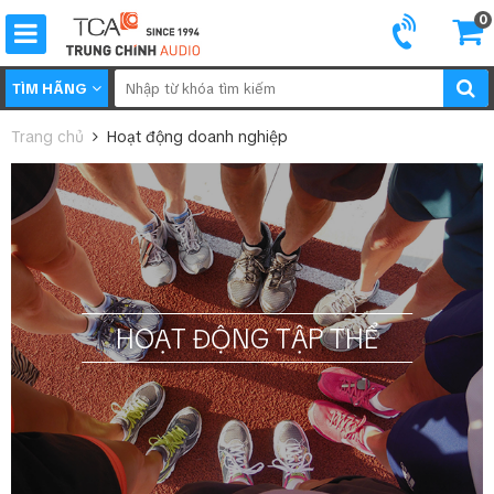
0
TÌM HÃNG
Trang chủ
Hoạt động doanh nghiệp
HOẠT ĐỘNG TẬP THỂ