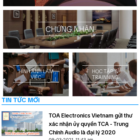
CHỨNG NHẬN
HÌNH ẢNH LÀM
HỌC TẬP &
VIỆC
TRAINNING
TIN TỨC MỚI
TOA Electronics Vietnam gửi thư
xác nhận ủy quyền TCA - Trung
Chính Audio là đại lý 2020
09-03-2021, 11:43 am