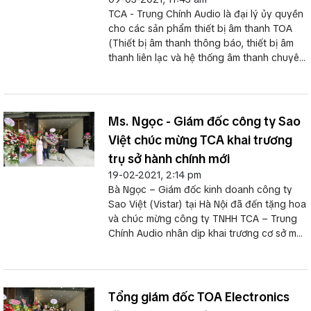
TCA - Trung Chính Audio là đại lý ủy quyền
cho các sản phẩm thiết bị âm thanh TOA
(Thiết bị âm thanh thông báo, thiết bị âm
thanh liên lạc và hệ thống âm thanh chuyên
nghiệp) tại Việt Nam
Ms. Ngọc - Giám đốc công ty Sao
Việt chúc mừng TCA khai trương
trụ sở hành chính mới
19-02-2021, 2:14 pm
Bà Ngọc – Giám đốc kinh doanh công ty
Sao Việt (Vistar) tại Hà Nội đã đến tặng hoa
và chúc mừng công ty TNHH TCA – Trung
Chính Audio nhân dịp khai trương cơ sở mới
tại tòa nhà TCA Building địa chỉ số 30 , ngõ
88/61, phố Giáp Nhị, phường Thịnh Liệt,
quận Hoàng Mai, Hà Nội.
Tổng giám đốc TOA Electronics