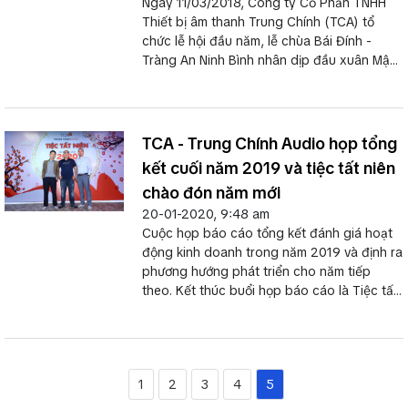
Ngày 11/03/2018, Công ty Cổ Phần TNHH
Thiết bị âm thanh Trung Chính (TCA) tổ
chức lễ hội đầu năm, lễ chùa Bái Đính -
Tràng An Ninh Bình nhân dịp đầu xuân Mậu
Tuất.
TCA - Trung Chính Audio họp tổng
kết cuối năm 2019 và tiệc tất niên
chào đón năm mới
20-01-2020, 9:48 am
Cuộc họp báo cáo tổng kết đánh giá hoạt
động kinh doanh trong năm 2019 và định ra
phương hướng phát triển cho năm tiếp
theo. Kết thúc buổi họp báo cáo là Tiệc tất
niên và những trò chơi vui nhộn kèm các
phần quà vô cùng hấp dẫn.
1
2
3
4
5