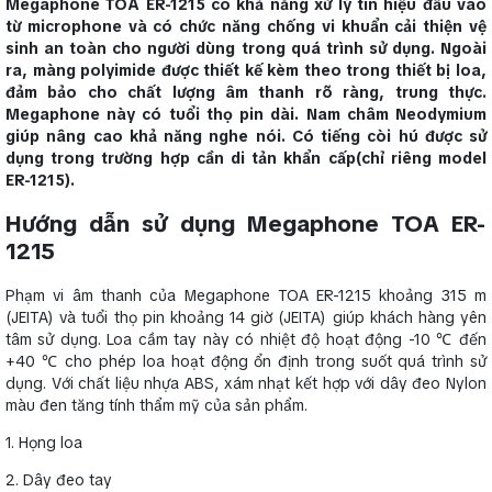
Megaphone TOA ER-1215 có khả năng xử lý tín hiệu đầu vào
từ microphone và có chức năng chống vi khuẩn cải thiện vệ
sinh an toàn cho người dùng trong quá trình sử dụng. Ngoài
ra, màng polyimide được thiết kế kèm theo trong thiết bị loa,
đảm bảo cho chất lượng âm thanh rõ ràng, trung thực.
Megaphone này có tuổi thọ pin dài. Nam châm Neodymium
giúp nâng cao khả năng nghe nói. Có tiếng còi hú được sử
dụng trong trường hợp cần di tản khẩn cấp(chỉ riêng model
ER-1215).
Hướng dẫn sử dụng Megaphone TOA ER-
1215
Phạm vi âm thanh của Megaphone TOA ER-1215 khoảng 315 m
(JEITA) và tuổi thọ pin khoảng 14 giờ (JEITA) giúp khách hàng yên
tâm sử dụng. Loa cầm tay này có nhiệt độ hoạt động -10
℃
đến
+40
℃
cho phép loa hoạt động ổn định trong suốt quá trình sử
dụng. Với chất liệu nhựa ABS, xám nhạt kết hợp với dây đeo Nylon
màu đen tăng tính thẩm mỹ của sản phẩm.
1. Họng loa
2. Dây đeo tay