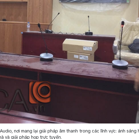
udio, nơi mang lại giải pháp âm thanh trong các lĩnh vực: ánh sáng h
à và giải pháp họp trực tuyến.