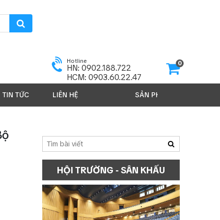
Hotline
0
HN: 0902.188.722
HCM: 0903.60.22.47
TIN TỨC
LIÊN HỆ
SẢN PHẨM 2026
Bộ
HỘI TRƯỜNG - SÂN KHẤU