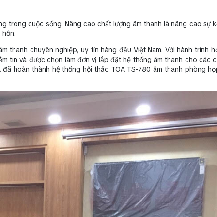
ng trong cuộc sống. Nâng cao chất lượng âm thanh là nâng cao sự kế
 hồn.
âm thanh chuyên nghiệp, uy tín hàng đầu Việt Nam. Với hành trình 
ềm tin và được chọn làm đơn vị lắp đặt hệ thống âm thanh cho các c
A đã hoàn thành hệ thống hội thảo TOA TS-780 âm thanh phòng họp