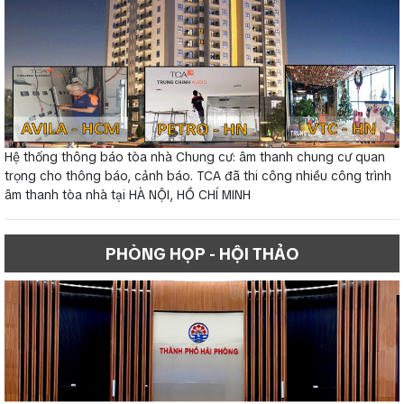
Hệ thống thông báo tòa nhà Chung cư: âm thanh chung cư quan
trọng cho thông báo, cảnh báo. TCA đã thi công nhiều công trình
âm thanh tòa nhà tại HÀ NỘI, HỒ CHÍ MINH
PHÒNG HỌP - HỘI THẢO