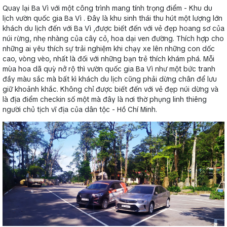
Quay lại Ba Vì với một công trình mang tính trọng điểm - Khu du
lịch vườn quốc gia Ba Vì . Đây là khu sinh thái thu hút một lượng lớn
khách du lịch đến với Ba Vì ,được biết đến với vẻ đẹp hoang sơ của
núi rừng, nhẹ nhàng của cây cỏ, hoa dại ven đường. Thích hợp cho
những ai yêu thích sự trải nghiệm khi chạy xe lên những con dốc
cao, vòng vèo, nhất là đối với những bạn trẻ thích khám phá. Mỗi
mùa hoa dã quỳ nở rộ thì vườn quốc gia Ba Vì như một bức tranh
đầy màu sắc mà bất kì khách du lịch cũng phải dừng chân để lưu
giữ khoảnh khắc. Không chỉ được biết đến với vẻ đẹp núi dừng và
là địa điểm checkin số một mà đây là nơi thờ phụng linh thiêng
người chủ tịch vĩ địa của dân tộc - Hồ Chí Minh.