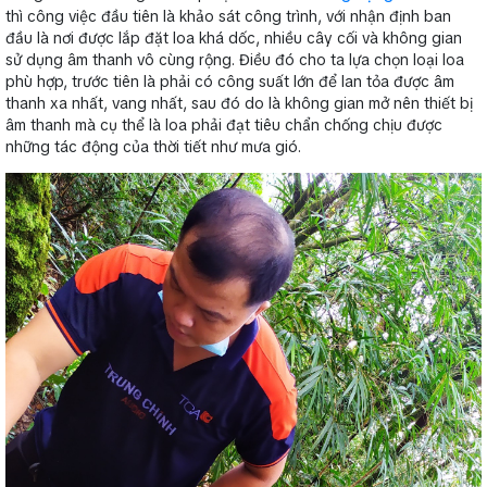
thì công việc đầu tiên là khảo sát công trình, với nhận định ban
đầu là nơi được lắp đặt loa khá dốc, nhiều cây cối và không gian
sử dụng âm thanh vô cùng rộng. Điều đó cho ta lựa chọn loại loa
phù hợp, trước tiên là phải có công suất lớn để lan tỏa được âm
thanh xa nhất, vang nhất, sau đó do là không gian mở nên thiết bị
âm thanh mà cụ thể là loa phải đạt tiêu chẩn chống chịu được
những tác động của thời tiết như mưa gió.