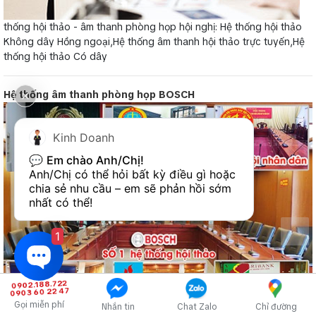
thống hội thảo - âm thanh phòng họp hội nghị: Hệ thống hội thảo
Không dây Hồng ngoại,Hệ thống âm thanh hội thảo trực tuyến,Hệ
thống hội thảo Có dây
Hệ thống âm thanh phòng họp BOSCH
Kinh Doanh
💬 
Em chào Anh/Chị!
Anh/Chị có thể hỏi bất kỳ điều gì hoặc 
chia sẻ nhu cầu – em sẽ phản hồi sớm 
nhất có thể!
1
0902.188.722
0903 60 22 47
Gọi miễn phí
Nhắn tin
Chat Zalo
Chỉ đường