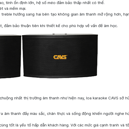
o, tính ổn định lớn, hệ số méo đảm bảo thấp nhất có thể.
nét và mềm mại.
oa treble hướng sang hai bên tạo không gian âm thanh mở rộng hơn, hạ
 đặt, đảm bảo thuận tiên khi thiết kế cho phù hợp về vấn đề âm học.
chuộng nhất thị trường âm thanh như hiện nay, loa karaoke CAVS sở hữ
 ra âm thanh đầy màu sắc, chân thực và sống động khiến người nghe hứ
ùng tốt là yếu tố hấp dẫn khách hàng. Với các mức giá cạnh tranh và tố