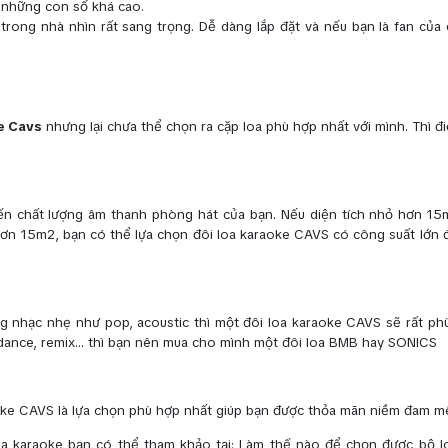
c những con số khá cao.
rong nhà nhìn rất sang trọng. Dễ dàng lắp đặt và nếu bạn là fan của
e Cavs
nhưng lại chưa thể chọn ra cặp loa phù hợp nhất với mình. Thì đ
ến chất lượng âm thanh phòng hát của bạn. Nếu diện tích nhỏ hơn 15m
n 15m2, bạn có thể lựa chọn đôi loa karaoke CAVS có công suất lớn 
ng nhạc nhẹ như pop, acoustic thì một đôi loa karaoke CAVS sẽ rất ph
dance, remix… thì bạn nên mua cho mình một đôi loa BMB hay SONICS
aoke CAVS là lựa chọn phù hợp nhất giúp bạn được thỏa mãn niềm đam mê
 loa karaoke bạn có thể tham khảo tại: Làm thế nào để chọn được bộ l