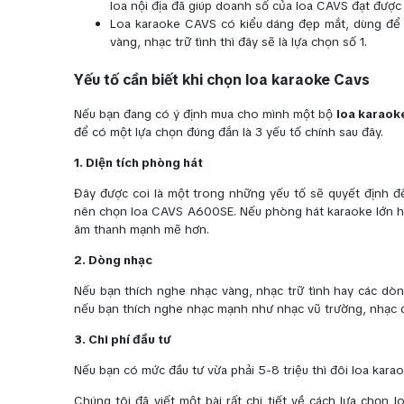
loa nội địa đã giúp doanh số của loa CAVS đạt đượ
Loa karaoke CAVS có kiểu dáng đẹp mắt, dùng để t
vàng, nhạc trữ tình thì đây sẽ là lựa chọn số 1.
Yếu tố cần biết khi chọn loa karaoke Cavs
Nếu bạn đang có ý định mua cho mình một bộ
loa karaok
để có một lựa chọn đúng đắn là 3 yếu tố chính sau đây.
1. Diện tích phòng hát
Đây được coi là một trong những yếu tố sẽ quyết định đ
nên chọn loa CAVS A600SE. Nếu phòng hát karaoke lớn hơ
âm thanh mạnh mẽ hơn.
2. Dòng nhạc
Nếu bạn thích nghe nhạc vàng, nhạc trữ tình hay các dò
nếu bạn thích nghe nhạc mạnh như nhạc vũ trường, nhạc 
3. Chi phí đầu tư
Nếu bạn có mức đầu tư vừa phải 5-8 triệu thì đôi loa kar
Chúng tôi đã viết một bài rất chi tiết về cách lựa chọn