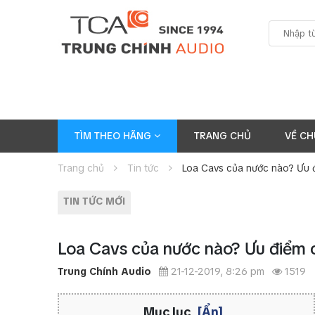
TÌM THEO HÃNG
TRANG CHỦ
VỀ CH
Trang chủ
Tin tức
Loa Cavs của nước nào? Ưu 
TIN TỨC MỚI
Loa Cavs của nước nào? Ưu điểm 
Trung Chính Audio
21-12-2019, 8:26 pm
1519
Mục lục
[Ẩn]