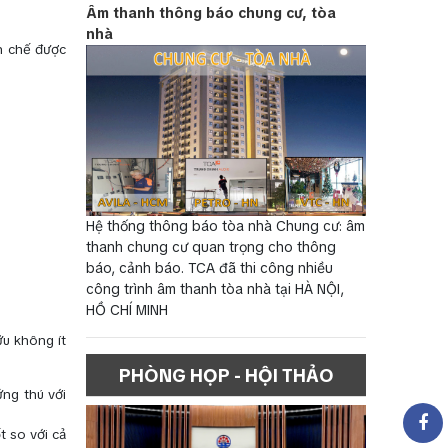
Âm thanh thông báo chung cư, tòa
nhà
n chế được
Hệ thống thông báo tòa nhà Chung cư: âm
thanh chung cư quan trọng cho thông
báo, cảnh báo. TCA đã thi công nhiều
công trình âm thanh tòa nhà tại HÀ NỘI,
HỒ CHÍ MINH
u không ít
PHÒNG HỌP - HỘI THẢO
ng thú với
t so với cả