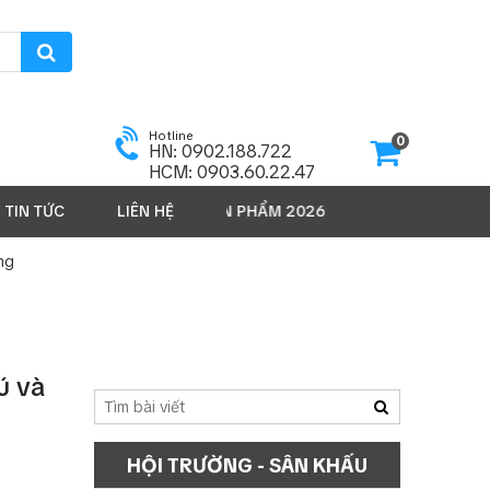
Hotline
0
HN: 0902.188.722
HCM: 0903.60.22.47
TIN TỨC
LIÊN HỆ
SẢN PHẨM 2026
ng
ú và
HỘI TRƯỜNG - SÂN KHẤU