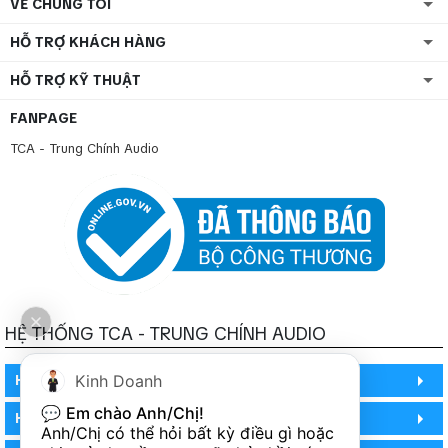
VỀ CHÚNG TÔI
HỖ TRỢ KHÁCH HÀNG
HỖ TRỢ KỸ THUẬT
FANPAGE
TCA - Trung Chính Audio
HỆ THỐNG TCA - TRUNG CHÍNH AUDIO
HỒ CHÍ MINH
Kinh Doanh
💬 
Em chào Anh/Chị!
HỒ CHÍ MINH
Anh/Chị có thể hỏi bất kỳ điều gì hoặc 