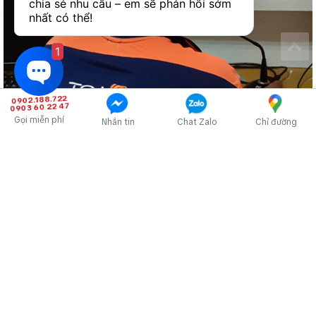
chia sẻ nhu cầu – em sẽ phản hồi sớm 
nhất có thể!
1
0902.188.722
0903 60 22 47
Gọi miễn phí
Nhắn tin
Chat Zalo
Chỉ đường
Hệ thống âm thanh thông báo, cảnh báo báo cháy: di tản, thông
báo bản tin, phát nhạc nền BGM
Âm thanh thông báo chung cư, tòa nhà