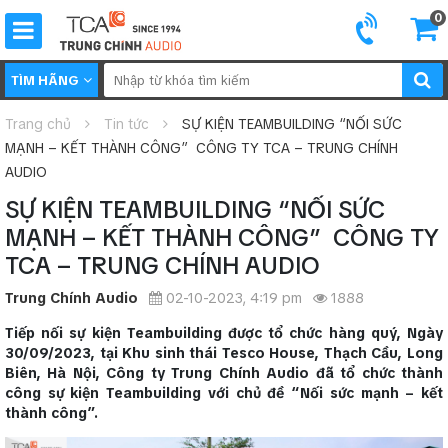
0
TÌM HÃNG
Trang chủ
Tin tức
SỰ KIỆN TEAMBUILDING “NỐI SỨC
MẠNH – KẾT THÀNH CÔNG” CÔNG TY TCA – TRUNG CHÍNH
AUDIO
SỰ KIỆN TEAMBUILDING “NỐI SỨC
MẠNH – KẾT THÀNH CÔNG” CÔNG TY
TCA – TRUNG CHÍNH AUDIO
Trung Chính Audio
02-10-2023, 4:19 pm
1888
Tiếp nối sự kiện Teambuilding được tổ chức hàng quý, Ngày
30/09/2023, tại Khu sinh thái Tesco House, Thạch Cầu, Long
Biên, Hà Nội, Công ty Trung Chính Audio đã tổ chức thành
công sự kiện Teambuilding với chủ đề “Nối sức mạnh – kết
thành công”.