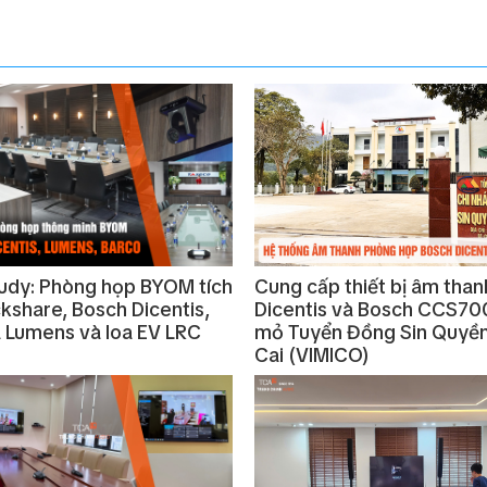
udy: Phòng họp BYOM tích
Cung cấp thiết bị âm tha
ckshare, Bosch Dicentis,
Dicentis và Bosch CCS70
Lumens và loa EV LRC
mỏ Tuyển Đồng Sin Quyền
Cai (VIMICO)