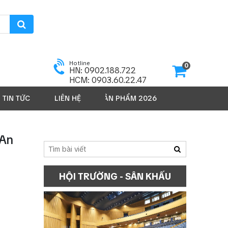
Hotline
0
HN: 0902.188.722
HCM: 0903.60.22.47
TIN TỨC
LIÊN HỆ
SẢN PHẨM 2026
 An
HỘI TRƯỜNG - SÂN KHẤU