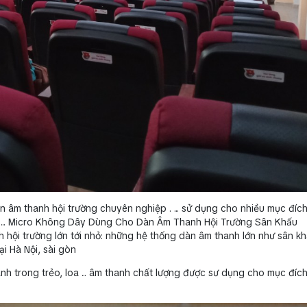
n âm thanh hội trường chuyên nghiệp . ... sử dụng cho nhiều mục đíc
… ... Micro Không Dây Dùng Cho Dàn Âm Thanh Hội Trường Sân Khấu
hội trường lớn tới nhỏ: những hệ thống dàn âm thanh lớn như sân kh
ại Hà Nội, sài gòn
trong trẻo, loa ... âm thanh chất lượng được sư dụng cho mục đích