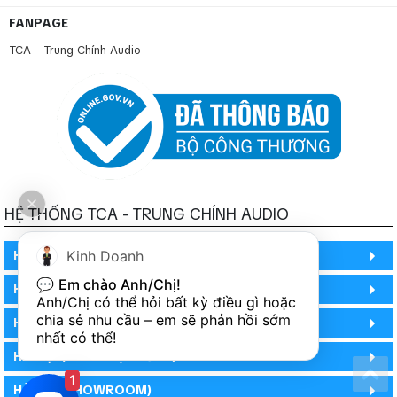
FANPAGE
TCA - Trung Chính Audio
HỆ THỐNG TCA - TRUNG CHÍNH AUDIO
HỒ CHÍ MINH
Kinh Doanh
💬 
Em chào Anh/Chị!
HỒ CHÍ MINH
Anh/Chị có thể hỏi bất kỳ điều gì hoặc 
chia sẻ nhu cầu – em sẽ phản hồi sớm 
HỒ CHÍ MINH (PHÒNG BẢO HÀNH)
nhất có thể!
HÀ NỘI (DEMO HỆ THỐNG)
1
HÀ NỘI (SHOWROOM)