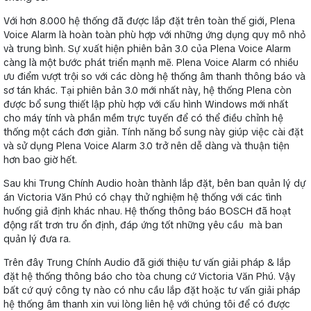
Với hơn 8.000 hệ thống đã được lắp đặt trên toàn thế giới, Plena
Voice Alarm là hoàn toàn phù hợp với những ứng dụng quy mô nhỏ
và trung bình. Sự xuất hiện phiên bản 3.0 của Plena Voice Alarm
càng là một bước phát triển mạnh mẽ. Plena Voice Alarm có nhiều
ưu điểm vượt trội so với các dòng hệ thống âm thanh thông báo và
sơ tán khác. Tại phiên bản 3.0 mới nhất này, hệ thống Plena còn
được bổ sung thiết lập phù hợp với cấu hình Windows mới nhất
cho máy tính và phần mềm trực tuyến để có thể điều chỉnh hệ
thống một cách đơn giản. Tính năng bổ sung này giúp việc cài đặt
và sử dụng Plena Voice Alarm 3.0 trở nên dễ dàng và thuận tiện
hơn bao giờ hết.
Sau khi Trung Chính Audio hoàn thành lắp đặt, bên ban quản lý dự
án Victoria Văn Phú có chạy thử nghiệm hệ thống với các tình
huống giả định khác nhau. Hệ thống thông báo BOSCH đã hoạt
động rất trơn tru ổn định, đáp ứng tốt những yêu cầu mà ban
quản lý đưa ra.
Trên đây Trung Chính Audio đã giới thiệu tư vấn giải pháp & lắp
đặt hệ thống thông báo cho tòa chung cứ Victoria Văn Phú. Vậy
bất cứ quý công ty nào có nhu cầu lắp đặt hoặc tư vấn giải pháp
hệ thống âm thanh xin vui lòng liên hệ với chúng tôi để có được