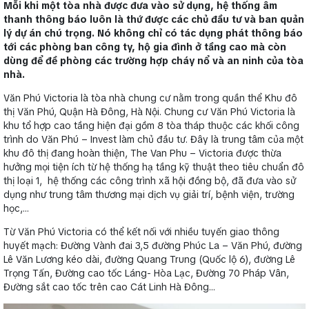
Mỗi khi một tòa nhà được đưa vào sử dụng, hệ thống âm
thanh thông báo luôn là thứ được các chủ đầu tư và ban quản
lý dự án chú trọng. Nó không chỉ có tác dụng phát thông báo
tới các phòng ban công ty, hộ gia đình ở tầng cao mà còn
dùng để đề phòng các trường hợp cháy nổ và an ninh của tòa
nhà.
Văn Phú Victoria là tòa nhà chung cư nằm trong quần thể Khu đô
thị Văn Phú, Quận Hà Đông, Hà Nội. Chung cư Văn Phú Victoria là
khu tổ hợp cao tầng hiện đại gồm 8 tòa tháp thuộc các khối công
trình do Văn Phú – Invest làm chủ đầu tư. Đây là trung tâm của một
khu đô thị đang hoàn thiện, The Van Phu – Victoria được thừa
hưởng mọi tiện ích từ hệ thống hạ tầng kỹ thuật theo tiêu chuẩn đô
thị loại 1, hệ thống các công trình xã hội đồng bộ, đã đưa vào sử
dụng như trung tâm thương mại dịch vụ giải trí, bệnh viện, trường
học,…
Từ Văn Phú Victoria có thể kết nối với nhiều tuyến giao thông
huyết mạch: Đường Vành đai 3,5 đường Phúc La – Văn Phú, đường
Lê Văn Lương kéo dài, đường Quang Trung (Quốc lộ 6), đường Lê
Trọng Tấn, Đường cao tốc Láng- Hòa Lạc, Đường 70 Pháp Vân,
Đường sắt cao tốc trên cao Cát Linh Hà Đông…