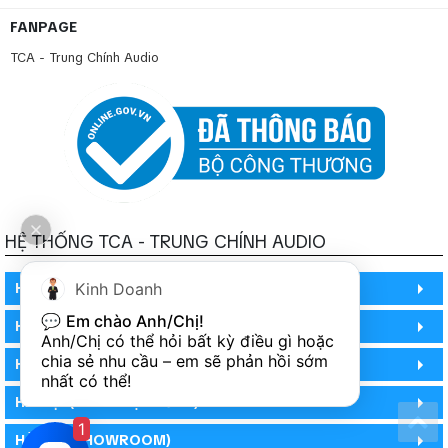
FANPAGE
TCA - Trung Chính Audio
HỆ THỐNG TCA - TRUNG CHÍNH AUDIO
Kinh Doanh
HỒ CHÍ MINH
💬 
Em chào Anh/Chị!
HỒ CHÍ MINH
Anh/Chị có thể hỏi bất kỳ điều gì hoặc 
chia sẻ nhu cầu – em sẽ phản hồi sớm 
HỒ CHÍ MINH (PHÒNG BẢO HÀNH)
nhất có thể!
HÀ NỘI (DEMO HỆ THỐNG)
1
HÀ NỘI (SHOWROOM)