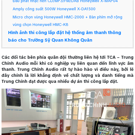
Đầu phát nhạc nền CD/MP3/FM/DAB Honeywell X-MAP04
Amply công suất 500W Honeywell X-DA1500
Micro chọn vùng Honeywell HMC-2000 + Bàn phím mở rộng
vùng chọn Honeywell HMC-K8
Hình ảnh thi công lắp đặt hệ thống âm thanh thông
báo cho Trường Sỹ Quan Không Quân
Các đối tác bên phía quân đội thường liên hệ tới TCA – Trung
Chính Audio mỗi khi có nghiệp vụ liên quan đến lĩnh vực âm
thanh. Trung Chính Audio rất tự hào hào vì điều này, bởi lẽ
đây chính là lời khẳng định về chất lượng và danh tiếng mà
Trung Chính đạt được qua nhiều dự án thi công lắp đặt.