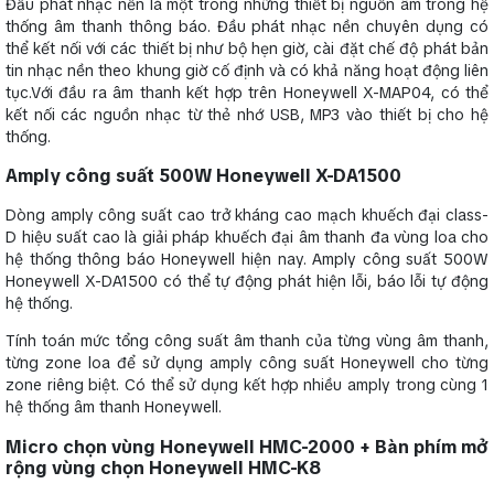
Đầu phát nhạc nền là một trong những thiết bị nguồn âm trong hệ
thống âm thanh thông báo. Đầu phát nhạc nền chuyên dụng có
thể kết nối với các thiết bị như bộ hẹn giờ, cài đặt chế độ phát bản
tin nhạc nền theo khung giờ cố định và có khả năng hoạt động liên
tục.Với đầu ra âm thanh kết hợp trên Honeywell X-MAP04, có thể
kết nối các nguồn nhạc từ thẻ nhớ USB, MP3 vào thiết bị cho hệ
thống.
Amply công suất 500W Honeywell X-DA1500
Dòng amply công suất cao trở kháng cao mạch khuếch đại class-
D hiệu suất cao là giải pháp khuếch đại âm thanh đa vùng loa cho
hệ thống thông báo Honeywell hiện nay. Amply công suất 500W
Honeywell X-DA1500 có thể tự động phát hiện lỗi, báo lỗi tự động
hệ thống.
Tính toán mức tổng công suất âm thanh của từng vùng âm thanh,
từng zone loa để sử dụng amply công suất Honeywell cho từng
zone riêng biệt. Có thể sử dụng kết hợp nhiều amply trong cùng 1
hệ thống âm thanh Honeywell.
Micro chọn vùng Honeywell HMC-2000 + Bàn phím mở
rộng vùng chọn Honeywell HMC-K8