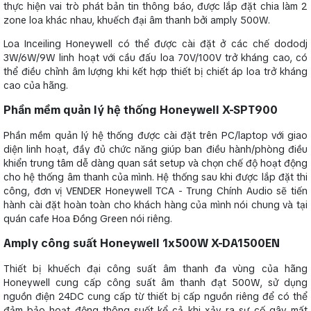
thực hiện vai trò phát bản tin thông báo, được lắp đặt chia làm 2
zone loa khác nhau, khuếch đại âm thanh bởi amply 500W.
Loa Inceiling Honeywell có thể được cài đặt ở các chế dododj
3W/6W/9W linh hoạt với cầu đấu loa 70V/100V trở kháng cao, có
thể điều chỉnh âm lượng khi kết hợp thiết bị chiết áp loa trở kháng
cao của hãng.
Phần mềm quản lý hệ thống Honeywell X-SPT900
Phần mềm quản lý hệ thống được cài đặt trên PC/laptop với giao
diện linh hoạt, đầy đủ chức năng giúp ban điều hành/phòng điều
khiển trung tâm dễ dàng quan sát setup và chọn chế độ hoạt động
cho hệ thống âm thanh của mình. Hệ thống sau khi được lắp đặt thi
công, đơn vị VENDER Honeywell TCA - Trung Chính Audio sẽ tiến
hành cài đặt hoàn toàn cho khách hàng của mình nói chung và tại
quán cafe Hoa Đồng Green nói riêng.
Amply công suất Honeywell 1x500W X-DA1500EN
Thiết bị khuếch đại công suất âm thanh đa vùng của hãng
Honeywell cung cấp công suất âm thanh đạt 500W, sử dụng
nguồn điện 24DC cung cấp từ thiết bị cấp nguồn riêng để có thể
đảm bảo hoạt động thông suốt kể cả khi xảy ra sự cố gây mất