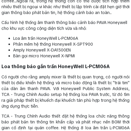
coffee....Ngoài ra, trong hệ thống còn có thể được tích hợp thêm
nhiều thiết bị ngoại vi khác như thiết bị lập trình cài đặt hẹn giờ thời
gian thông báo phát bản tin, hệ thống cảnh báo an toàn...
Cấu hình hệ thống âm thanh thông báo cảnh báo PAVA Honeywell
cho khu vực công cộng diện tích vừa và nhỏ:
Loa âm trần HoneyWell L-PCM06A
Phần mềm hệ thống Honeywell X-SPT900
Amply Honeywell X-DA1500EN
Bàn gọi micro Honeywell X-NPMI
Loa thông báo gắn trần HoneyWell L-PCM06A
Có người cho rằng amply mixer là thiết bị quan trọng, có người nói
thiết bị điều khiển hệ thống và micro báo động là thiết bị "trái tim"
của dàn âm thanh PAVA. Với Honeywell Public System Address,
TCA - Trung Chính Audio setup hệ thống loa PAVA trước, từ đó tìm
ra giải pháp thiết bị khuếch đại khuếch tán phù hợp trong hệ thống
ứng dụng thực tiễn.
TCA - Trung Chính Audio thiết đặt hệ thống loa chức năng thông
báo phát bản tin thông tin khẩn cấp và phát nhạc nền BGM thời
gian cố định tại quán coffee. Hệ thống 8 loa âm trần L-PCM06A