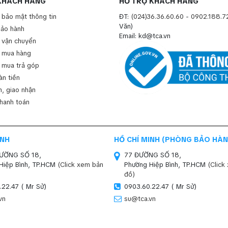
KHÁCH HÀNG
HỖ TRỢ KHÁCH HÀNG
 bảo mật thông tin
ĐT:
(024)36.36.60.60
-
0902.188.7
Văn)
bảo hành
Email: kd@tca.vn
 vận chuyển
 mua hàng
 mua trả góp
àn tiền
, giao nhận
thanh toán
INH
HỒ CHÍ MINH (PHÒNG BẢO HÀN
ĐƯỜNG SỐ 18,
77 ĐƯỜNG SỐ 18,
Hiệp Bình, TP.HCM
(Click xem bản
Phường Hiệp Bình, TP.HCM
(Click
đồ)
.22.47 ( Mr Sử)
0903.60.22.47 ( Mr Sử)
vn
su@tca.vn