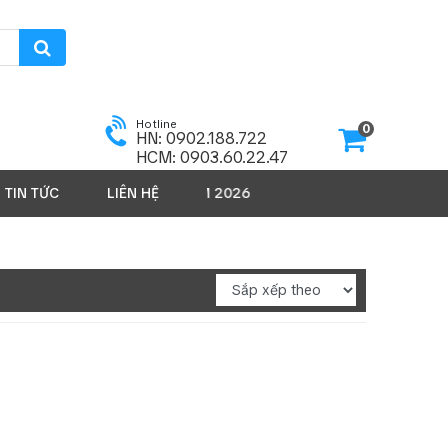
Hotline
0
HN: 0902.188.722
HCM: 0903.60.22.47
TIN TỨC
LIÊN HỆ
SẢN PHẨM 2026