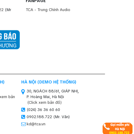
FANPAGE
22
(Mr
TCA - Trung Chính Audio
H)
HÀ NỘI (DEMO HỆ THỐNG)
30, NGÁCH 88/61, GIÁP NHỊ,
 xem bản
P. Hoàng Mai, Hà Nội
(Click xem bản đồ)
(024) 36 36 60 60
0902.188.722 (Mr. Văn)
kd@tca.vn