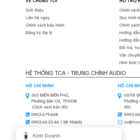
VỀ CHÚNG TÔI
HỖ TRỢ 
Giới thiệu
Chính sách
Liên hệ ngay
Quy trình 
Chính sách bảo hành
Chính sách
Đăng ký đại lý
Hướng dẫn
Hướng dẫn
Đổi trả, ho
Vận chuyển
Hình thức 
HỆ THỐNG TCA - TRUNG CHÍNH AUDIO
HỒ CHÍ MINH
HỒ CHÍ M
365 ĐIỆN BIÊN PHỦ,
60/18 
Phường Bàn Cờ, TP.HCM
Phường 
(Click xem bản đồ)
đồ)
0903.679.668
0903.60
0903.60.22.46 ( Mr Khánh)
su@tca.
sales01@tca.vn
Kinh Doanh
HÀ NỘI (SHOWROOM)