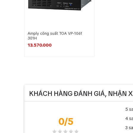
Amply công suất TOA VP-1061
301H
13.570.000
KHÁCH HÀNG ĐÁNH GIÁ, NHẬN X
5 s
0
/5
4 s
3 s