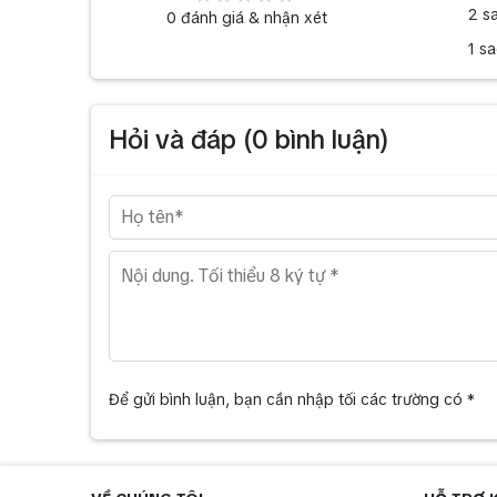
2 s
0
đánh giá & nhận xét
1 s
Hỏi và đáp (
0
bình luận)
Để gửi bình luận, bạn cần nhập tối các trường có *