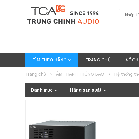
TÌM THEO HÃNG
TRANG CHỦ
VỀ CH
Trang chủ
ÂM THANH THÔNG BÁO
Hệ thống t
Danh mục
Hãng sản xuất