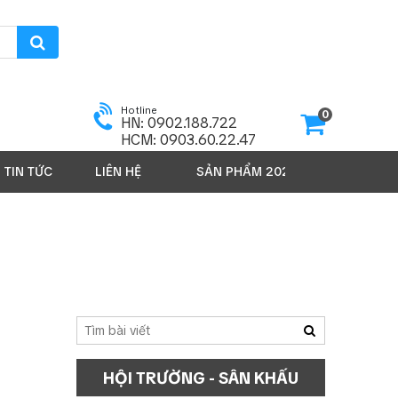
Hotline
0
HN: 0902.188.722
HCM: 0903.60.22.47
TIN TỨC
LIÊN HỆ
SẢN PHẨM 2026
HỘI TRƯỜNG - SÂN KHẤU