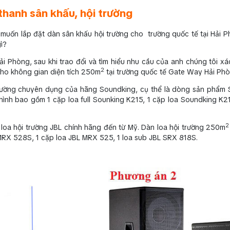
thanh sân khấu, hội trường
 muốn lắp đặt dàn sân khấu hội trường cho trường quốc tế tại Hải P
ì?
ải Phòng, sau khi trao đổi và tìm hiểu nhu cầu của anh chúng tôi xá
2
cho không gian diện tích 250m
tại trường quốc tế Gate Way Hải Phò
 trường chuyên dụng của hãng Soundking, cụ thể là dòng sản phẩm
nh bao gồm 1 cặp loa full Sounking K215, 1 cặp loa Soundking K21
2
oa hội trường JBL chính hãng đến từ Mỹ. Dàn loa hội trường 250m
RX 528S, 1 cặp loa JBL MRX 525, 1 loa sub JBL SRX 818S.