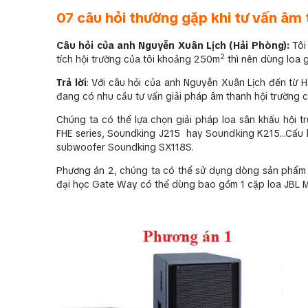
07 câu hỏi thường gặp khi tư vấn âm 
Câu hỏi của anh Nguyễn Xuân Lịch (Hải Phòng):
Tôi
2
tích hội trường của tôi khoảng 250m
thì nên dùng loa g
Trả lời
: Với câu hỏi của anh Nguyễn Xuân Lịch đến từ H
đang có nhu cầu tư vấn giải pháp âm thanh hội trường 
Chúng ta có thể lựa chọn giải pháp loa sân khấu hội
FHE series, Soundking J215 hay Soundking K215…Cấu hì
subwoofer Soundking SX118S.
Phương án 2, chúng ta có thể sử dụng dòng sản phẩm l
đại học Gate Way có thể dùng bao gồm 1 cặp loa JBL M