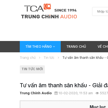
TÌM THEO HÃNG
TRANG CHỦ
VỀ CH
Trang chủ
Tin tức
Tư vấn âm thanh sân khấu - G
TIN TỨC MỚI
Tư vấn âm thanh sân khấu - Giải đ
Trung Chính Audio
10-02-2020, 11:53 am
552
Mục lục