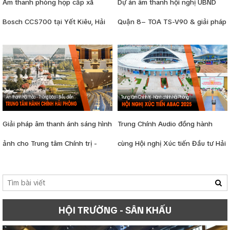
Âm thanh phòng họp cấp xã
Dự án âm thanh hội nghị UBND
Bosch CCS700 tại Yết Kiêu, Hải
Quận 8– TOA TS-V90 & giải pháp
Phòng (Hải Dương cũ)
hội trường
Giải pháp âm thanh ánh sáng hình
Trung Chính Audio đồng hành
ảnh cho Trung tâm Chính trị -
cùng Hội nghị Xúc tiến Đầu tư Hải
Hành chính Hải Phòng
Phòng – ABAC 2025: Nâng tầm vị
thế thành phố Cảng
HỘI TRƯỜNG - SÂN KHẤU