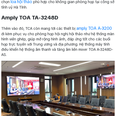
loa hội thảo
chọn
phù hợp cho không gian phòng họp tại công sở
tỉnh uỷ Hà Tĩnh.
Amply TOA TA-3248D
amply TOA A-3200
Thêm vào đó, TCA còn mang tới các thiết bị
đi kèm phục vụ cho phòng họp hội nghị hội thảo như hệ thống màn
hình viền ghép, giúp mở rộng hình ảnh, đáp ứng tốt cho các buổi
họp trực tuyến với Trung ương và địa phương. Hệ thống máy tính
điều khiển hệ thống âm thanh và tăng âm liền mixer TOA A-3248D-
AS.