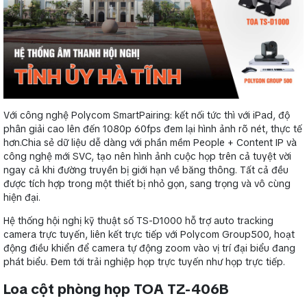
Với công nghệ Polycom SmartPairing: kết nối tức thì với iPad, độ
phân giải cao lên đến 1080p 60fps đem lại hình ảnh rõ nét, thực tế
hơn.Chia sẻ dữ liệu dễ dàng với phần mềm People + Content IP và
công nghệ mới SVC, tạo nên hình ảnh cuộc họp trên cả tuyệt vời
ngay cả khi đường truyền bị giới hạn về băng thông. Tất cả đều
được tích hợp trong một thiết bị nhỏ gọn, sang trọng và vô cùng
hiện đại.
Hệ thống hội nghị kỹ thuật số TS-D1000 hỗ trợ auto tracking
camera trực tuyến, liên kết trực tiếp với Polycom Group500, hoạt
động điều khiển để camera tự động zoom vào vị trí đại biểu đang
phát biểu. Đem tới trải nghiệp họp trực tuyến như họp trực tiếp.
Loa cột phòng họp TOA TZ-406B