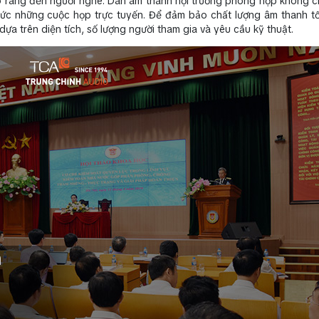
rõ ràng đến người nghe. Dàn âm thanh hội trường phòng họp không c
hức những cuộc họp trực tuyến. Để đảm bảo chất lượng âm thanh tố
dựa trên diện tích, số lượng người tham gia và yêu cầu kỹ thuật.