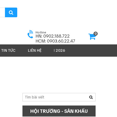
Hotline
0
HN: 0902.188.722
HCM: 0903.60.22.47
TIN TỨC
LIÊN HỆ
SẢN PHẨM 2026
HỘI TRƯỜNG - SÂN KHẤU