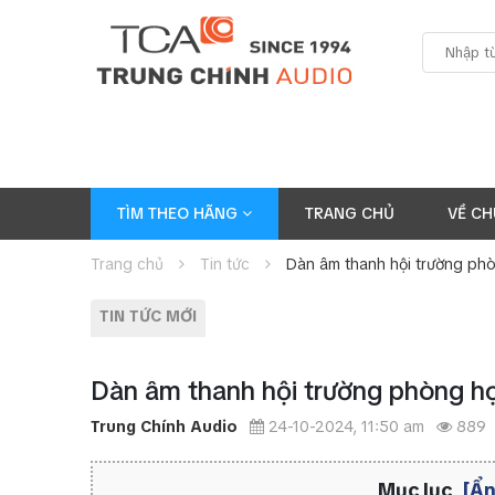
TÌM THEO HÃNG
TRANG CHỦ
VỀ CH
Trang chủ
Tin tức
Dàn âm thanh hội trường phòn
TIN TỨC MỚI
Dàn âm thanh hội trường phòng họp 
Trung Chính Audio
24-10-2024, 11:50 am
889
Mục lục
[Ẩn