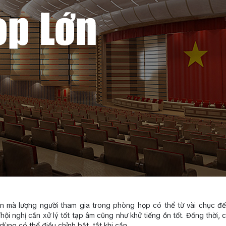
ện mà lượng người tham gia trong phòng họp có thể từ vài chục đế
i nghị cần xử lý tốt tạp âm cũng như khử tiếng ồn tốt. Đồng thời, cá
dùng có thể điều chỉnh bật, tắt khi cần.