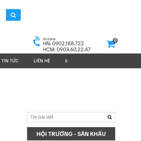
Hotline
0
HN: 0902.188.722
HCM: 0903.60.22.47
TIN TỨC
LIÊN HỆ
SẢN PHẨM 2026
HỘI TRƯỜNG - SÂN KHẤU