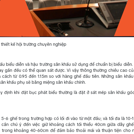
 thiết kế hội trường chuyên nghiệp
ấu biểu diễn và hậu trường sân khấu sử dụng để chuẩn bị biểu diễn.
hay gần đều có thể quan sát được. Vì vậy thông thường chiều cao củ
cách từ 0.95 đến 1.15m so với hàng ghế đầu tiên. Những sân khấ
 sân khấu phụ sẽ bằng miệng sân khấu chính.
uy định khi đặt bục phát biểu thường là đặt ở sát mép sân khấu gó
 5-6 ghế trong trường hợp có lối đi vào từ một đầu; và tối đa là 10-
hế, cần chú ý đến việc giữ khoảng cách tối thiểu 40cm giữa dãy ghế
rì trong khoảng 40-60cm để đảm bảo thoải mái và thuận tiện cho n