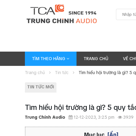
TÌM THEO HÃNG
TRANG CHỦ
VỀ CH
Trang chủ
Tin tức
Tìm hiểu hội trường là gì? 5 
TIN TỨC MỚI
Tìm hiểu hội trường là gì? 5 quy t
Trung Chính Audio
12-12-2023, 3:25 pm
3939
Mục lục
[Ẩn]