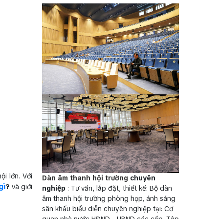
i lớn. Với
Dàn âm thanh hội trường
chuyên
gì
?
và giới
nghiệp
: Tư vấn, lắp đặt, thiết kế: Bộ dàn
âm thanh hội trường phòng họp, ánh sáng
sân khấu biểu diễn chuyên nghiệp tại: Cơ
quan nhà nước HĐND - UBND các cấp, Tập