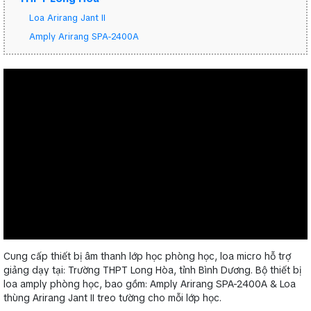
Loa Arirang Jant II
Amply Arirang SPA-2400A
Cung cấp thiết bị âm thanh lớp học phòng học, loa micro hỗ trợ
giảng dạy tại: Trường THPT Long Hòa, tỉnh Bình Dương. Bộ thiết bị
loa amply phòng học, bao gồm: Amply Arirang SPA-2400A & Loa
thùng Arirang Jant II treo tường cho mỗi lớp học.