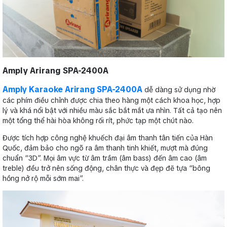
Amply Arirang SPA-2400A
Amply Karaoke Arirang SPA-2400A
dễ dàng sử dụng nhờ
các phím điều chỉnh được chia theo hàng một cách khoa học, hợp
lý và khá nổi bật với nhiều màu sắc bắt mắt ưa nhìn. Tất cả tạo nên
một tổng thể hài hòa không rối rít, phức tạp một chút nào.
Được tích hợp công nghệ khuếch đại âm thanh tân tiến của Hàn
Quốc, đảm bảo cho ngõ ra âm thanh tinh khiết, mượt mà đúng
chuẩn “3D”. Mọi âm vực từ âm trầm (âm bass) đến âm cao (âm
treble) đều trở nên sống động, chân thực và đẹp đẽ tựa “bông
hồng nở rộ mỗi sớm mai”.