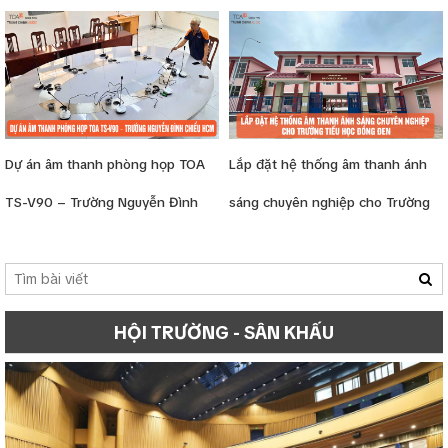
phạm 2 – Vĩnh Phúc
Bosch, micro TOA, amply
Dynacord
Dự án âm thanh phòng họp TOA
Lắp đặt hệ thống âm thanh ánh
TS-V90 – Trường Nguyễn Đình
sáng chuyên nghiệp cho Trường
Chiểu HCM
Tiểu học Đồng Đen
HỘI TRƯỜNG - SÂN KHẤU