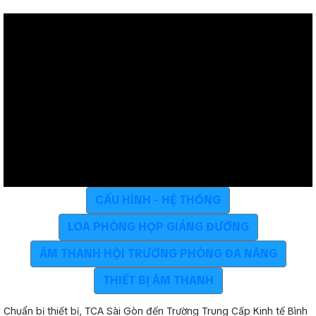
CẤU HÌNH - HỆ THỐNG
LOA PHÒNG HỌP GIẢNG ĐƯỜNG
ÂM THANH HỘI TRƯỜNG PHÒNG ĐA NĂNG
THIẾT BỊ ÂM THANH
Chuẩn bị thiết bị, TCA Sài Gòn đến Trường Trung Cấp Kinh tế Bình