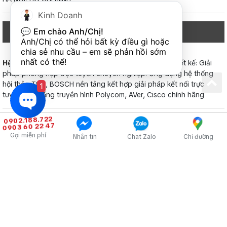
Kinh Doanh
💬 
Em chào Anh/Chị!
Anh/Chị có thể hỏi bất kỳ điều gì hoặc 
chia sẻ nhu cầu – em sẽ phản hồi sớm 
nhất có thể!
1
0902.188.722
0903 60 22 47
Gọi miễn phí
Nhắn tin
Chat Zalo
Chỉ đường
Hệ thống âm thanh thông báo, cảnh báo báo cháy: di tản, thông
báo bản tin, phát nhạc nền BGM
Âm thanh thông báo chung cư, tòa nhà