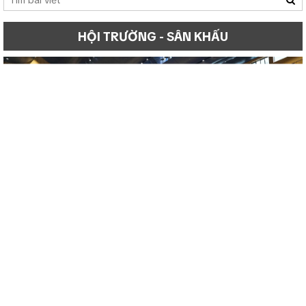
HỘI TRƯỜNG - SÂN KHẤU