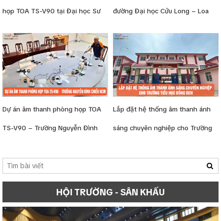
họp TOA TS-V90 tại Đại học Sư
đường Đại học Cửu Long – Loa
phạm 2 – Vĩnh Phúc
Bosch, micro TOA, amply
Dynacord
Dự án âm thanh phòng họp TOA
Lắp đặt hệ thống âm thanh ánh
TS-V90 – Trường Nguyễn Đình
sáng chuyên nghiệp cho Trường
Chiểu HCM
Tiểu học Đồng Đen
HỘI TRƯỜNG - SÂN KHẤU