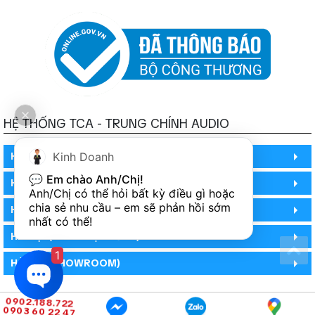
HỆ THỐNG TCA - TRUNG CHÍNH AUDIO
Kinh Doanh
HỒ CHÍ MINH
💬 
Em chào Anh/Chị!
HỒ CHÍ MINH
Anh/Chị có thể hỏi bất kỳ điều gì hoặc 
chia sẻ nhu cầu – em sẽ phản hồi sớm 
HỒ CHÍ MINH (PHÒNG BẢO HÀNH)
nhất có thể!
HÀ NỘI (DEMO HỆ THỐNG)
1
HÀ NỘI (SHOWROOM)
0902.188.722
0903 60 22 47