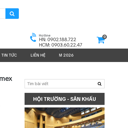
Hotline
0
HN: 0902.188.722
HCM: 0903.60.22.47
TIN TỨC
LIÊN HỆ
SẢN PHẨM 2026
imex
HỘI TRƯỜNG - SÂN KHẤU
g