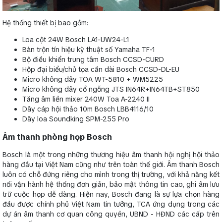
Hệ thống thiết bị bao gồm:
Loa cột 24W Bosch LA1-UW24-L1
Bàn trộn tín hiệu kỹ thuật số Yamaha TF-1
Bộ điều khiển trung tâm Bosch CCSD-CURD
Hộp đại biểu/chủ tọa cần dài Bosch CCSD-DL-EU
Micro không dây TOA WT-5810 + WM5225
Micro không dây cổ ngỗng JTS IN64R+IN64TB+ST850
Tăng âm liền mixer 240W Toa A-2240 II
Dây cáp hội thảo 10m Bosch LBB4116/10
Dây loa Soundking SPM-255 Pro
Âm thanh phòng họp Bosch
Bosch là một trong những thương hiệu âm thanh hội nghị hội thảo
hàng đầu tại Việt Nam cũng như trên toàn thế giới. Âm thanh Bosch
luôn có chỗ đứng riêng cho mình trong thị trường, với khả năng kết
nối vận hành hệ thống đơn giản, bảo mật thông tin cao, ghi âm lưu
trữ cuộc họp dễ dàng. Hiện nay, Bosch đang là sự lựa chọn hàng
đầu được chính phủ Việt Nam tin tưởng, TCA ứng dụng trong các
dự án âm thanh cơ quan công quyền, UBND - HĐND các cấp trên