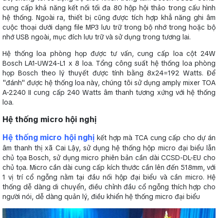
cung cấp khả năng kết nối tối đa 80 hộp hội thảo trong cấu hình
hệ thống. Ngoài ra, thiết bị cũng được tích hợp khẳ năng ghi âm
cuộc thoại dưới dạng file MP3 lưu trữ trong bộ nhớ trong hoặc bộ
nhớ USB ngoài, mục đích lưu trữ và sử dụng trong tương lai.
Hệ thống loa phòng họp được tư vấn, cung cấp loa cột 24W
Bosch LA1-UW24-L1 x 8 loa. Tổng công suất hệ thống loa phòng
họp Bosch theo lý thuyết được tính bằng 8x24=192 Watts. Để
"đánh" được hệ thống loa này, chúng tôi sử dụng amply mixer TOA
A-2240 II cung cấp 240 Watts âm thanh tương xứng với hệ thống
loa.
Hệ thống micro hội nghị
Hệ thống micro hội nghị
kết hợp mà TCA cung cấp cho dự án
âm thanh thị xã Cai Lậy, sử dụng hệ thống hộp micro đại biểu lẫn
chủ tọa Bosch, sử dụng micro phiên bản cần dài CCSD-DL-EU cho
chủ tọa. Micro cần dài cung cấp kích thước cần lên đến 518mm, với
1 vị trí cổ ngỗng nằm tại đầu nối hộp đại biểu và cần micro. Hệ
thống dễ dàng di chuyển, điều chỉnh đầu cổ ngỗng thích hợp cho
người nói, dễ dàng quản lý, điều khiển hệ thống micro đại biểu