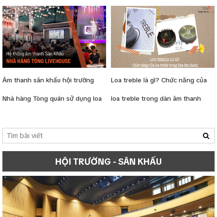
Ngân Hàng Đầu Tư và Phát Triển
bơi, quán cafe
BIDV Mỹ Đình
Âm thanh sân khấu hội trường
Loa treble là gì? Chức năng của
Nhà hàng Tòng quán sử dụng loa
loa treble trong dàn âm thanh
Electro-Voice EKX, Yamaha,
Soundking
HỘI TRƯỜNG - SÂN KHẤU