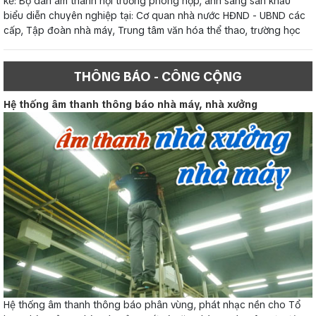
kế: Bộ dàn âm thanh hội trường phòng họp, ánh sáng sân khấu
biểu diễn chuyên nghiệp tại: Cơ quan nhà nước HĐND - UBND các
cấp, Tập đoàn nhà máy, Trung tâm văn hóa thể thao, trường học
THÔNG BÁO - CÔNG CỘNG
Hệ thống âm thanh thông báo nhà máy, nhà xưởng
Hệ thống âm thanh thông báo phân vùng, phát nhạc nền cho Tổ