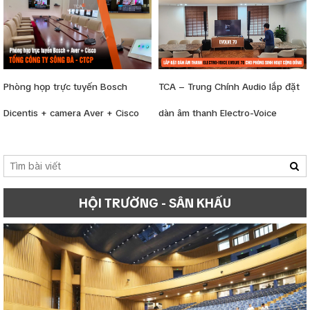
Cai (VIMICO)
Phòng họp trực tuyến Bosch
TCA – Trung Chính Audio lắp đặt
Dicentis + camera Aver + Cisco
dàn âm thanh Electro-Voice
tại Tổng công ty Sông Đà (tầng
Evolve 70 cho phòng sinh hoạt
5)
cộng đồng
HỘI TRƯỜNG - SÂN KHẤU