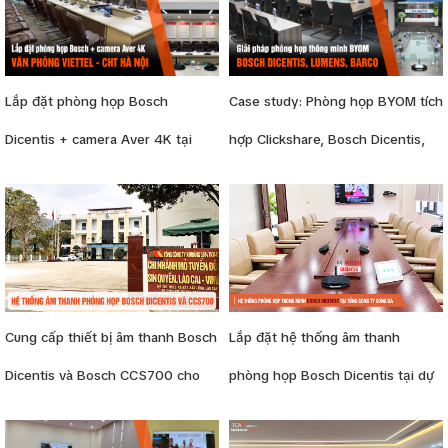
Lắp đặt phòng họp Bosch
Case study: Phòng họp BYOM tích
Dicentis + camera Aver 4K tại
hợp Clickshare, Bosch Dicentis,
Viettel-CHT (Viettel IDC)
Camera Lumens và loa EV LRC
Cung cấp thiết bị âm thanh Bosch
Lắp đặt hệ thống âm thanh
Dicentis và Bosch CCS700 cho
phòng họp Bosch Dicentis tại dự
mỏ Tuyển Đồng Sin Quyền Lào
án Sông Đà