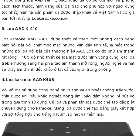
Thuộc dòng loa AAD seri K, AAD KM8 đã có sự đổi mới về phong
cách, kích thước, hình dáng của loa. Sao cho phù hợp với người dùng
tốt nhất, hiện tại sản phẩm đã được nhập khẩu về Việt Nam và có giá
bán tốt nhất tại Loakaraoke.com.vn
3. Loa AAD K-410
Loa karaoke AAD K-410 được thiết kế theo một phong cách riêng
biệt nổi bật với chất mộc mạc nhưng vẫn đầy tinh tế, là một trong
những bộ loa nổi bật của thương hiệu AAD. Loa có độ phủ âm thanh
rất rộng = 180 độ nhờ thiết kế loa mặt trước hình vòng cung, các loa
treble hướng sang hai phía tạo âm thanh mở rộng, người nghe và hát
sẽ thấy âm thanh đều khắp ở tất cả các vị trí trong phòng.
4. Loa karaoke AAD K408
Với vỏ loa sử dụng công nghệ phun sơn và ép nhiệt chống trầy xước,
chịu được khí hậu khắc nghiệt nóng ẩm, bảo đảm không bị nứt vỡ
trong quá trình sử dụng. Củ loa và phân tần loa được chế tạo đặc biệt
chuyên dùng cho karaoke. Màng loa được chế tạo bằng giấy kết hợp
với sợi tổng hợp cho tiếng hát ấm, rõ nét và mềm mại.