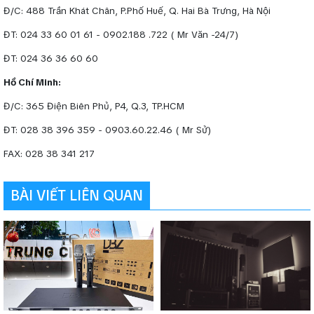
Đ/C: 488 Trần Khát Chân, P.Phố Huế, Q. Hai Bà Trưng, Hà Nội
ĐT: 024 33 60 01 61 - 0902.188 .722 ( Mr Văn -24/7)
ĐT: 024 36 36 60 60
Hồ Chí Minh:
Đ/C: 365 Điện Biên Phủ, P4, Q.3, TP.HCM
ĐT: 028 38 396 359 - 0903.60.22.46 ( Mr Sử)
FAX: 028 38 341 217
BÀI VIẾT LIÊN QUAN