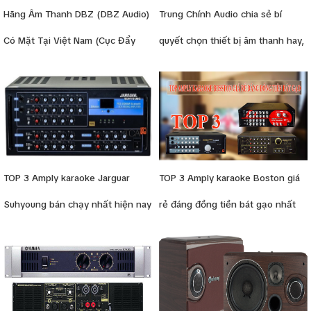
Hãng Âm Thanh DBZ (DBZ Audio)
Trung Chính Audio chia sẻ bí
Có Mặt Tại Việt Nam (Cục Đẩy
quyết chọn thiết bị âm thanh hay,
Công Suất DBZ, Micro DBZ và Bộ
phù hợp
Xử Lý Tín Hiệu DBZ)
TOP 3 Amply karaoke Jarguar
TOP 3 Amply karaoke Boston giá
Suhyoung bán chạy nhất hiện nay
rẻ đáng đồng tiền bát gạo nhất
hiện nay