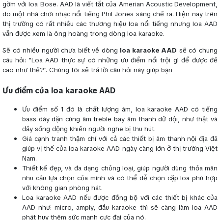
gờm với loa Bose. AAD là viết tắt của Amerian Acoustic Development,
do một nhà chơi nhạc nổi tiếng Phil Jones sáng chế ra. Hiện nay trên
thị trường có rất nhiều các thương hiệu loa nổi tiếng nhưng loa AAD
vẫn được xem là ông hoàng trong dòng loa karaoke.
Sẽ có nhiều người chưa biết về dòng
loa karaoke AAD
sẽ có chung
câu hỏi: "Loa AAD thực sự có những ưu điểm nổi trội gì để được đề
cao như thế?". Chúng tôi sẽ trả lời câu hỏi này giúp bạn
Ưu điểm của loa karaoke AAD
Ưu điểm số 1 đó là chất lượng âm, loa karaoke AAD có tiếng
bass dày dặn cùng âm treble bay âm thanh dữ dội, như thật và
đầy sống động khiến người nghe bị thu hút.
Giá cạnh tranh thậm chí với cả các thiết bị âm thanh nội địa đã
giúp vị thế của loa karaoke AAD ngày càng lớn ở thị trường Việt
Nam.
Thiết kế đẹp, và đa dạng chủng loại, giúp người dùng thỏa mãn
nhu cầu lựa chọn của mình và có thể dễ chọn cặp loa phù hợp
với không gian phòng hát.
Loa karaoke AAD nếu được đồng bộ với các thiết bị khác của
AAD như: micro, amply, đầu karaoke thì sẽ càng làm loa AAD
phát huy thêm sức mạnh cực đại của nó.