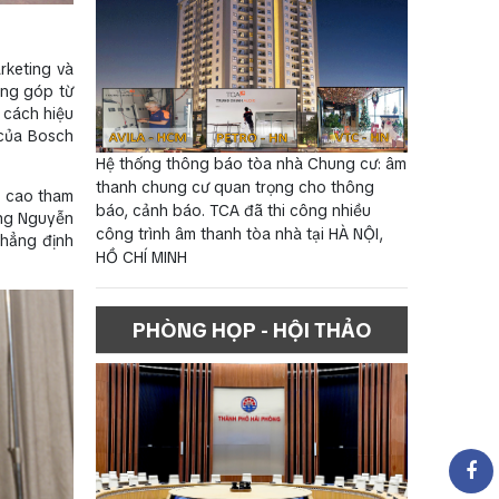
rketing và
óng góp từ
 cách hiệu
 của Bosch
Hệ thống thông báo tòa nhà Chung cư: âm
thanh chung cư quan trọng cho thông
p cao tham
báo, cảnh báo. TCA đã thi công nhiều
ông Nguyễn
công trình âm thanh tòa nhà tại HÀ NỘI,
khẳng định
HỒ CHÍ MINH
PHÒNG HỌP - HỘI THẢO