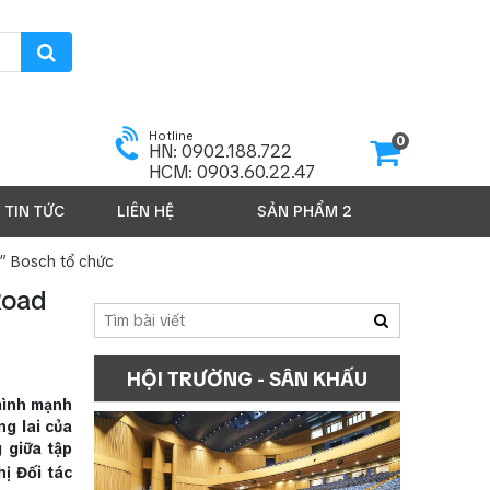
Hotline
0
HN: 0902.188.722
HCM: 0903.60.22.47
TIN TỨC
LIÊN HỆ
SẢN PHẨM 2026
” Bosch tổ chức
Road
HỘI TRƯỜNG - SÂN KHẤU
mình mạnh
ng lai của
 giữa tập
ị Đối tác