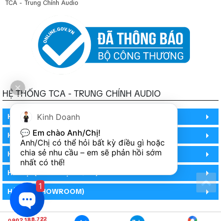
TCA - Trung Chính Audio
HỆ THỐNG TCA - TRUNG CHÍNH AUDIO
HỒ CHÍ MINH
Kinh Doanh
💬 
Em chào Anh/Chị!
HỒ CHÍ MINH
Anh/Chị có thể hỏi bất kỳ điều gì hoặc 
chia sẻ nhu cầu – em sẽ phản hồi sớm 
HỒ CHÍ MINH (PHÒNG BẢO HÀNH)
nhất có thể!
HÀ NỘI (DEMO HỆ THỐNG)
1
HÀ NỘI (SHOWROOM)
0902.188.722