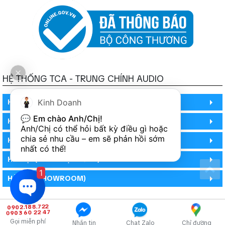
HỆ THỐNG TCA - TRUNG CHÍNH AUDIO
HỒ CHÍ MINH
Kinh Doanh
💬 
Em chào Anh/Chị!
HỒ CHÍ MINH
Anh/Chị có thể hỏi bất kỳ điều gì hoặc 
chia sẻ nhu cầu – em sẽ phản hồi sớm 
HỒ CHÍ MINH (PHÒNG BẢO HÀNH)
nhất có thể!
HÀ NỘI (DEMO HỆ THỐNG)
1
HÀ NỘI (SHOWROOM)
0902.188.722
0903 60 22 47
Gọi miễn phí
Nhắn tin
Chat Zalo
Chỉ đường