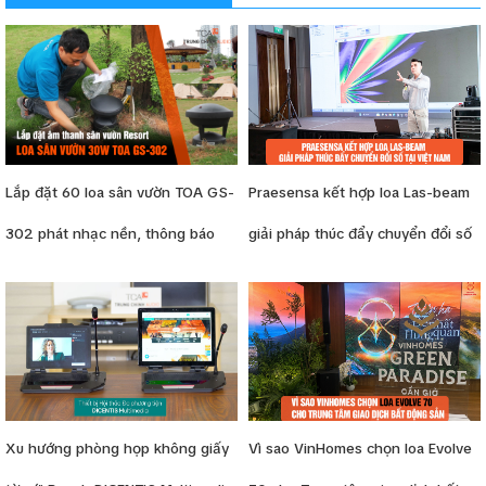
Lắp đặt 60 loa sân vườn TOA GS-
Praesensa kết hợp loa Las-beam
302 phát nhạc nền, thông báo
giải pháp thúc đẩy chuyển đổi số
cho resort
tại Việt Nam
Xu hướng phòng họp không giấy
Vì sao VinHomes chọn loa Evolve