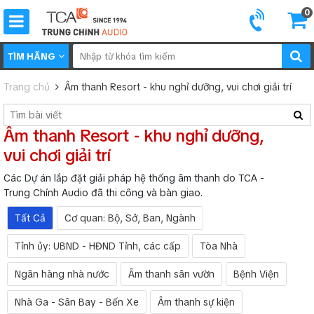
0
TÌM HÃNG
Trang chủ
Âm thanh Resort - khu nghỉ dưỡng, vui chơi giải trí
Âm thanh Resort - khu nghỉ dưỡng,
vui chơi giải trí
Các Dự án lắp đặt giải pháp hệ thống âm thanh do TCA -
Trung Chính Audio đã thi công và bàn giao.
Tất Cả
Cơ quan: Bộ, Sở, Ban, Ngành
Tỉnh ủy: UBND - HĐND Tỉnh, các cấp
Tòa Nhà
Ngân hàng nhà nước
Âm thanh sân vườn
Bệnh Viện
Nhà Ga - Sân Bay - Bến Xe
Âm thanh sự kiện