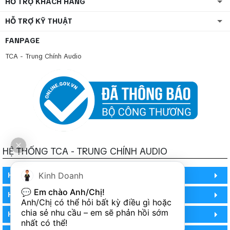
HỖ TRỢ KHÁCH HÀNG
HỖ TRỢ KỸ THUẬT
FANPAGE
TCA - Trung Chính Audio
HỆ THỐNG TCA - TRUNG CHÍNH AUDIO
HỒ CHÍ MINH
Kinh Doanh
💬 
Em chào Anh/Chị!
HỒ CHÍ MINH
Anh/Chị có thể hỏi bất kỳ điều gì hoặc 
chia sẻ nhu cầu – em sẽ phản hồi sớm 
HỒ CHÍ MINH (PHÒNG BẢO HÀNH)
nhất có thể!