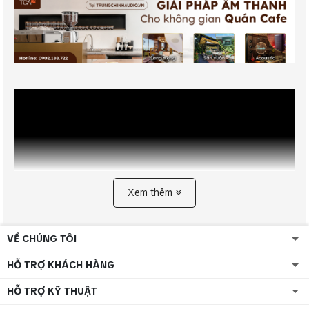
Xem thêm
VỀ CHÚNG TÔI
Vai Trò Hệ Thống Âm Thanh
HỖ TRỢ KHÁCH HÀNG
Quán Café
HỖ TRỢ KỸ THUẬT