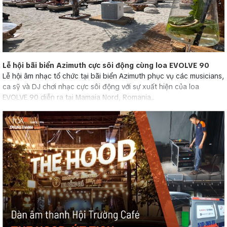
Lễ hội bãi biển Azimuth cực sôi động cùng loa EVOLVE 90
Lễ hội âm nhạc tổ chức tại bãi biển Azimuth phục vụ các musicians,
ca sỹ và DJ chơi nhạc cực sôi động với sự xuất hiện của loa
EVOLVE 90 diễn ra tại Mamaia Nord, Romania...