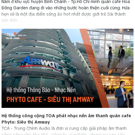
Nằm ở khu vực huyện Bình Chánh - Tp.Hồ Chí minh quán cafe Hoa
Đồng Garden đang đi vào những bước hoàn thiện cuối cùng. Hứa
hẹn sẽ là một địa điểm sống ảo hot nhất được giới trẻ Sài thành
săn đón. ...
Hệ thống công cộng TOA phát nhạc nền âm thanh quán cafe
Phyto: Siêu thị Amway
TCA - Trung Chính Audio là đơn vị cung cấp giải pháp âm thanh
công cộng cho tòa nhà , công ty, xí nghiệp, chung cư cao cấp...