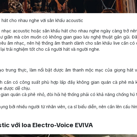
 hát cho nhau nghe với sân khấu acoustic
 nhạc acoustic hoặc sân khấu hát cho nhau nghe ngày càng trở nên
ư giãn mà còn muốn có không gian giao lưu nghệ thuật gần gũi. Đây
yêu âm nhạc, nên hệ thống âm thanh dành cho sân khấu live cần có 
ại trải nghiệm tốt cho cả người hát và người nghe.
ạo trung thực, làm nổi bật được âm thanh mộc mạc của giọng hát 
h cần có công suất phù hợp lấp đầy không gian quán cà phê mà 
he được dễ chịu.
ian quán cà phê nhỏ, đòi hỏi hệ thống phải có khả năng chống hú 
g bởi nhiều người từ nhân viên, ca sĩ biểu diễn, nên cần lên cấu hì
ic với loa Electro-Voice EVIVA