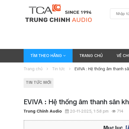
TÌM THEO HÃNG
TRANG CHỦ
VỀ CH
Trang chủ
Tin tức
EVIVA : Hệ thống âm thanh s
TIN TỨC MỚI
EVIVA : Hệ thống âm thanh sân kh
Trung Chính Audio
20-11-2025, 1:58 pm
714
Mục lục
[