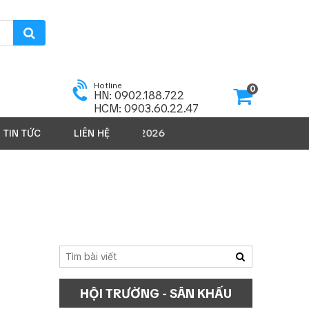
Hotline
0
HN: 0902.188.722
HCM: 0903.60.22.47
TIN TỨC
LIÊN HỆ
SẢN PHẨM 2026
HỘI TRƯỜNG - SÂN KHẤU