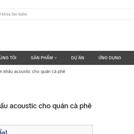
ÚNG TÔI
SẢN PHẨM
DỰ ÁN
ỨNG DỤNG
ân khấu acoustic cho quán cà phê
ấu acoustic cho quán cà phê
Ẩn]