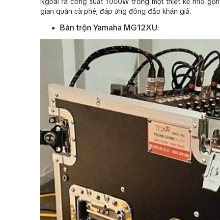
Ngoài ra công suất 1000W trong một thiết kế nhỏ gọ
gian quán cà phê, đáp ứng đông đảo khán giả.
Bàn trộn Yamaha MG12XU: