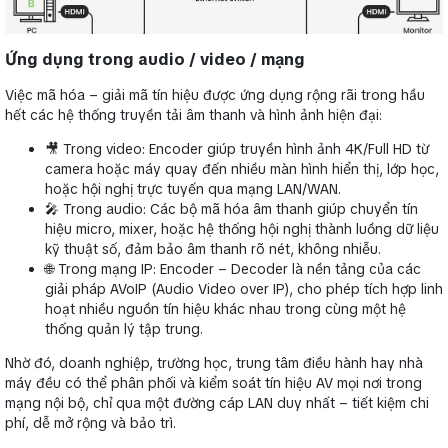
Ứng dụng trong audio / video / mạng
Việc mã hóa – giải mã tín hiệu được ứng dụng rộng rãi trong hầu
hết các hệ thống truyền tải âm thanh và hình ảnh hiện đại:
🎥 Trong video: Encoder giúp truyền hình ảnh 4K/Full HD từ
camera hoặc máy quay đến nhiều màn hình hiển thị, lớp học,
hoặc hội nghị trực tuyến qua mạng LAN/WAN.
🎤 Trong audio: Các bộ mã hóa âm thanh giúp chuyển tín
hiệu micro, mixer, hoặc hệ thống hội nghị thành luồng dữ liệu
kỹ thuật số, đảm bảo âm thanh rõ nét, không nhiễu.
🌐 Trong mạng IP: Encoder – Decoder là nền tảng của các
giải pháp AVoIP (Audio Video over IP), cho phép tích hợp linh
hoạt nhiều nguồn tín hiệu khác nhau trong cùng một hệ
thống quản lý tập trung.
Nhờ đó, doanh nghiệp, trường học, trung tâm điều hành hay nhà
máy đều có thể phân phối và kiểm soát tín hiệu AV mọi nơi trong
mạng nội bộ, chỉ qua một đường cáp LAN duy nhất – tiết kiệm chi
phí, dễ mở rộng và bảo trì.