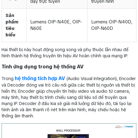
dạy trực tuyến
truyền hình
Sản
phẩm
Lumens OIP-N40E, OIP-
Lumens OIP-N40D,
tiêu
N60E
OIP-N60D
biểu
Hai thiết bị này hoạt động song song và phụ thuộc lẫn nhau để
hình thành hệ thống truyền tín hiệu AV hoàn chỉnh qua mạng IP.
Tính ứng dụng trong hệ thống AV
hệ thống tích hợp AV
Trong
(Audio Visual Integration), Encoder
và Decoder đóng vai trò cầu nối giữa các thiết bị nguồn và thiết bị
hiển thị. Encoder giúp chuyển tín hiệu video và audio từ camera,
máy tính, hay thiết bị trình chiếu sang dữ liệu số để truyền qua
mạng IP. Decoder ở đầu kia sẽ giải mã luồng dữ liệu đó, tái tạo lại
hình ảnh và âm thanh rõ nét trên màn hình, máy chiếu hoặc hệ
thống âm thanh.