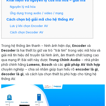
Khái niệm và nguyên lý của mã hóa – giải mã
Nguyên lý mã hóa
Ứng dụng trong audio / video / mạng
Cách chọn bộ giải mã cho hệ thống AV
Lưu ý khi chọn Encoder AV
Cách chọn Decoder AV
Trong hệ thống âm thanh – hình ảnh hiện đại,
Encoder
và
Decoder
là hai thiết bị giữ vai trò “trái tim” trong việc mã hóa và
giải mã tín hiệu để truyền tải hình ảnh, âm thanh chất lượng cao
qua mạng IP. Bài viết này được
Trung Chính Audio
– nhà phân
phối chính hãng
Lumens
,
Bosch
và các
giải pháp AV tích hợp
chuyên nghiệp – chia sẻ nhằm giúp bạn hiểu rõ
encoder là gì
,
decoder là gì
, và cách lựa chọn thiết bị phù hợp cho từng hệ
thống AV.