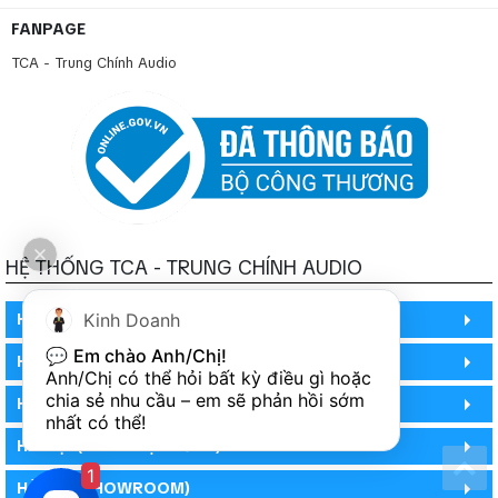
FANPAGE
TCA - Trung Chính Audio
HỆ THỐNG TCA - TRUNG CHÍNH AUDIO
Kinh Doanh
HỒ CHÍ MINH
💬 
Em chào Anh/Chị!
HỒ CHÍ MINH
Anh/Chị có thể hỏi bất kỳ điều gì hoặc 
chia sẻ nhu cầu – em sẽ phản hồi sớm 
HỒ CHÍ MINH (PHÒNG BẢO HÀNH)
nhất có thể!
HÀ NỘI (DEMO HỆ THỐNG)
1
HÀ NỘI (SHOWROOM)