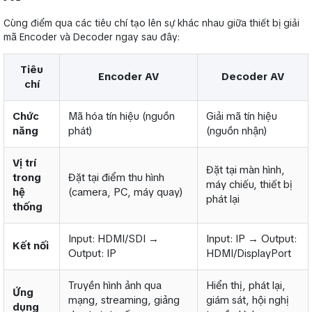
Cùng điểm qua các tiêu chí tạo lên sự khác nhau giữa thiết bị giải
mã Encoder và Decoder ngay sau đây:
Tiêu
Encoder AV
Decoder AV
chí
Chức
Mã hóa tín hiệu (nguồn
Giải mã tín hiệu
năng
phát)
(nguồn nhận)
Vị trí
Đặt tại màn hình,
trong
Đặt tại điểm thu hình
máy chiếu, thiết bị
hệ
(camera, PC, máy quay)
phát lại
thống
Input: HDMI/SDI →
Input: IP → Output:
Kết nối
Output: IP
HDMI/DisplayPort
Truyền hình ảnh qua
Hiển thị, phát lại,
Ứng
mạng, streaming, giảng
giám sát, hội nghị
dụng