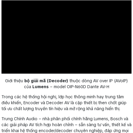
Giới thiệu
bộ giải mã (Decoder)
thuộc dòng AV over IP (AVoIP)
của
Lumens
– model OIP-N60D Dante AV-H
Trong các hệ thống hội nghị, lớp học thông minh hay trung tâm
điều khiển, Encoder và Decoder AV là cặp thiết bị then chốt giúp
tối ưu chất lượng truyền tín hiệu và mở rộng khả năng hiển thị.
Trung Chính Audio – nhà phân phối chính hãng Lumens, Bosch và
các giải pháp AV tích hợp hoàn chỉnh – sẵn sàng tư vấn, thiết kế và
triển khai hệ thống encoder/decoder chuyên nghiệp, đáp ứng mọi