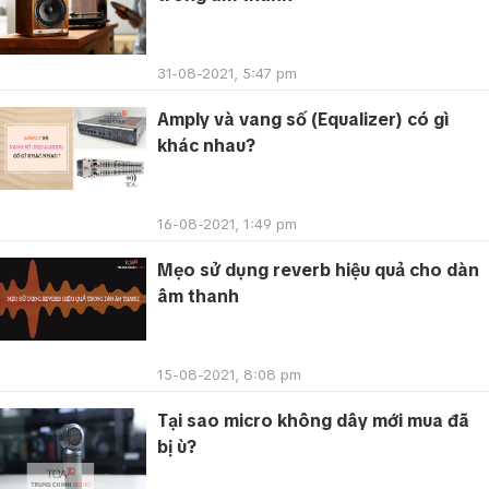
31-08-2021, 5:47 pm
Amply và vang số (Equalizer) có gì
khác nhau?
16-08-2021, 1:49 pm
Mẹo sử dụng reverb hiệu quả cho dàn
âm thanh
15-08-2021, 8:08 pm
Tại sao micro không dây mới mua đã
bị ù?