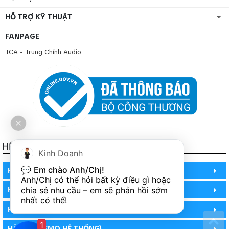
HỖ TRỢ KỸ THUẬT
FANPAGE
TCA - Trung Chính Audio
HỆ THỐNG TCA - TRUNG CHÍNH AUDIO
Kinh Doanh
💬 
Em chào Anh/Chị!
HỒ CHÍ MINH
Anh/Chị có thể hỏi bất kỳ điều gì hoặc 
HỒ CHÍ MINH
chia sẻ nhu cầu – em sẽ phản hồi sớm 
nhất có thể!
HỒ CHÍ MINH (PHÒNG BẢO HÀNH)
1
HÀ NỘI (DEMO HỆ THỐNG)