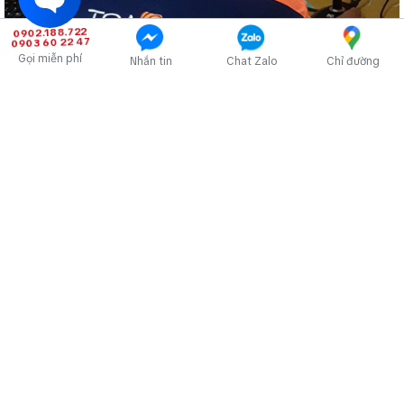
0902.188.722
0903 60 22 47
Gọi miễn phí
Nhắn tin
Chat Zalo
Chỉ đường
Hệ thống âm thanh thông báo, cảnh báo báo cháy: di tản, thông
báo bản tin, phát nhạc nền BGM
Âm thanh thông báo chung cư, tòa nhà