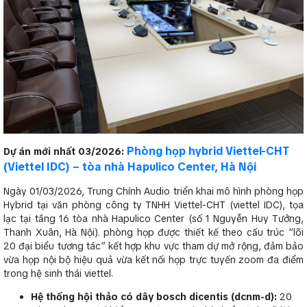
Phòng họp hybrid Viettel-CHT
Dự án mới nhất 03/2026:
(Viettel IDC) – tòa nhà Hapulico Center, Hà Nội
Ngày 01/03/2026, Trung Chính Audio triển khai mô hình phòng họp
Hybrid tại văn phòng công ty TNHH Viettel-CHT (viettel IDC), tọa
lạc tại tầng 16 tòa nhà Hapulico Center (số 1 Nguyễn Huy Tưởng,
Thanh Xuân, Hà Nội). phòng họp được thiết kế theo cấu trúc “lõi
20 đại biểu tương tác” kết hợp khu vực tham dự mở rộng, đảm bảo
vừa họp nội bộ hiệu quả vừa kết nối họp trực tuyến zoom đa điểm
trong hệ sinh thái viettel.
Hệ thống hội thảo có dây bosch dicentis (dcnm-d):
20