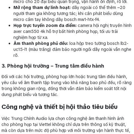
micro cho 20 đại biểu quan trọng, vận hành ổn định, rõ lời.
Mở rộng tham dự linh hoạt:
dãy ngoài có thể thêm ~20
người tham gia không tương tác; khi cần phát biểu dùng
micro cầm tay không dây bosch mw1-htx-f4.
Họp trực tuyến zoom đa điểm:
camera hội nghị truyền hình
aver cam550 4k hỗ trợ bắt hình phòng họp, tối ưu trải
nghiệm họp từ xa.
Âm thanh phòng phủ đều:
loa hộp treo tường bosch lb2-
uc15-l1 (màu trắng) đảm bảo người ngồi dãy ngoài vẫn nghe
rõ.
3. Phòng hội trường – Trung tâm điều hành
Đối với các hội trường, phòng họp lớn hoặc trung tâm điều hành,
yêu cầu về âm thanh tập trung vào khả năng bao phủ đều, rõ ràng
trong không gian rộng, đồng thời vẫn đảm bảo kiểm soát tốt nội
dung phát biểu và tương tác.
Công nghệ và thiết bị hội thảo tiêu biểu
Việc Trung Chính Audio lựa chọn công nghệ âm thanh hình ảnh
cho phòng họp tại Viettel không chỉ dựa trên thông số kỹ thuật,
mà còn dựa trên mức độ phù hợp với môi trường vận hành thực tế,