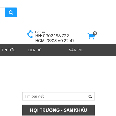
Hotline
0
HN: 0902.188.722
HCM: 0903.60.22.47
TIN TỨC
LIÊN HỆ
SẢN PHẨM 2026
HỘI TRƯỜNG - SÂN KHẤU