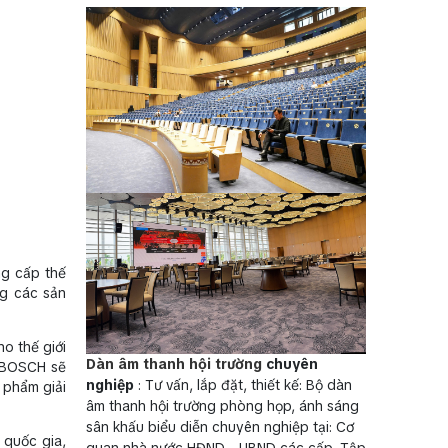
ng cấp thế
ng các sản
o thế giới
Dàn âm thanh hội trường
chuyên
, BOSCH sẽ
nghiệp
: Tư vấn, lắp đặt, thiết kế: Bộ dàn
 phẩm giải
âm thanh hội trường phòng họp, ánh sáng
sân khấu biểu diễn chuyên nghiệp tại: Cơ
 quốc gia,
quan nhà nước HĐND - UBND các cấp, Tập