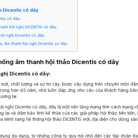
o Dicentis có dây
ntis có dây:
hanh hội nghị DICENTIS có dây:
hội nghị Dicentis có dây:
o, âm thanh hội nghị Dicentis có dây:
thống âm thanh hội thảo Dicentis có dây
nghị Dicentis có dây:
 mới, chất lượng và sự tin cậy. Được xây dựng trên chuyên môn đẳ
o trong hơn 65 năm, nhờ luôn đáp ứng nhu cầu của khách hàng bằ
ương lai.
hội nghị Dicentis có dây, đây là một nền tảng mang tính cách mạng ch
ng lai và đảm bảo tính kế thừa của các giải pháp hội thảo tiên tiến
a mình sang hệ thống hội thảo DICENTIS mới, đại diện cho dòng sản
ử dụng đa dạng, từ những công ty quy mô nhỏ đến các tập đoàn đa