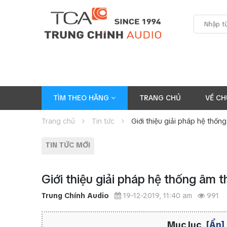
TÌM THEO HÃNG
TRANG CHỦ
VỀ CH
Trang chủ
Tin tức
Giới thiệu giải pháp hệ thốn
TIN TỨC MỚI
Giới thiệu giải pháp hệ thống âm t
Trung Chính Audio
19-12-2019, 11:40 am
991
Mục lục
[Ẩn]