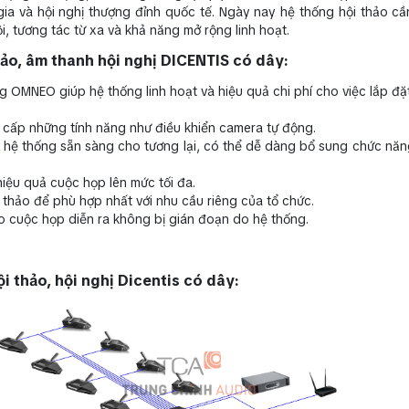
ia và hội nghị thượng đỉnh quốc tế. Ngày nay hệ thống hội thảo c
i, tương tác từ xa và khả năng mở rộng linh hoạt.
ảo, âm thanh hội nghị DICENTIS có dây:
 OMNEO giúp hệ thống linh hoạt và hiệu quả chi phí cho việc lắp đặ
 cấp những tính năng như điều khiển camera tự động.
hệ thống sẵn sàng cho tương lại, có thể dễ dàng bổ sung chức năn
iệu quả cuộc họp lên mức tối đa.
i thảo để phù hợp nhất với nhu cầu riêng của tổ chức.
cuộc họp diễn ra không bị gián đoạn do hệ thống.
i thảo, hội nghị Dicentis có dây: