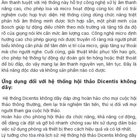
Âm thanh tuyệt vời: Hệ thống này hỗ trợ công nghệ xử lý âm thanh
nâng cao, cho phép loa và micro hoạt động cùng lúc để có trải
nghiệm cuộc họp trực diện. Hệ thống cũng dùng chức năng triệt
phản hồi âm thông minh được tích hợp sẵn, một phát minh của
Bosch giúp tự động điều chỉnh theo môi trường và tăng tối đa độ
rõ của giọng nói khi cần mức âm lượng cao. Công nghệ micro định
hướng cao cho phép giọng nói được truyền rõ ràng mà người phát
biểu không cần phải để tâm đến vị trí của micro, giúp tăng sự thoải
mái cho người nghe. Cuối cùng, giải thuật khắc phục tổn hao gói,
cho phép hệ thống tự động dự đoán gói tin hỏng hoặc thất thoát
để bù đắp, do vậy mang lại âm thanh nguyên vẹn, liên tục. Đây là
khả năng độc đáo và không sản phẩm nào có được.
Ứng dụng đối với hệ thống hội thảo Dicentis không
dây:
Hệ thống Dicentis không dây đáp ứng hoàn hảo cho mọi cuộc hội
thảo thông thường, đem lại trải nghiệm tân tiến, thú vị đối với mọi
người tham gia cuộc hội thảo.
Hoàn hảo cho phòng hội thảo đa chức năng, khả năng cơ động,
dễ dàng cài đặt và gỡ bỏ nhanh chóng sau khi sử dụng đảm bảo
việc sử dụng phòng và thiết bị theo cách hiệu quả và có lợi nhất.
Lý tưởng cho tòa nhà lịch sử: Hệ thống hội thảo Dicentis không dây