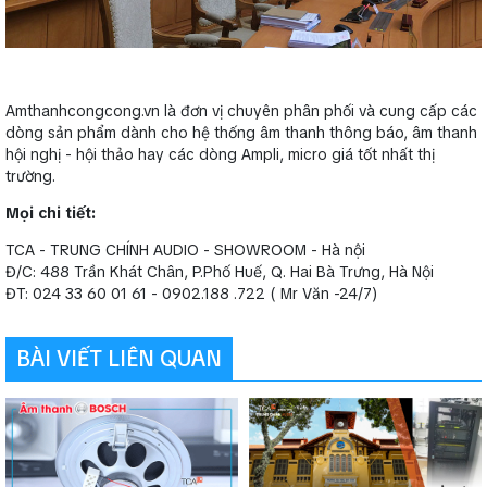
Amthanhcongcong.vn là đơn vị chuyên phân phối và cung cấp các
dòng sản phẩm dành cho hệ thống âm thanh thông báo, âm thanh
hội nghị - hội thảo hay các dòng Ampli, micro giá tốt nhất thị
trường.
Mọi chi tiết:
TCA - TRUNG CHÍNH AUDIO - SHOWROOM - Hà nội
Đ/C: 488 Trần Khát Chân, P.Phố Huế, Q. Hai Bà Trưng, Hà Nội
ĐT: 024 33 60 01 61 - 0902.188 .722 ( Mr Văn -24/7)
BÀI VIẾT LIÊN QUAN