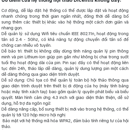
Ưu điểm của hệ thống hội thảo Dicentis không dây:
Cơ động, dễ lắp đặt: hệ thống có thể được lắp đặt và hoạt động
nhanh chóng trong thời gian ngắn nhất, đồng thời dễ dàng bổ
sung thêm các thiết bị khác vào hệ thống một cách đơn giản và
nhang gọn.
Dễ quản lý: sử dụng Wifi tiêu chuẩn IEEE 802.11n, hoạt động trong
tần số 2.4 - 5Ghz, có khả năng tự động chuyển đổi tần số để
chống can nhiễu vô tuyến.
Dễ bảo trì: thiết bị không dây dùng tính năng quản lý pin thông
minh và pin Lithium-Ion giúp pin gần như không bị chai trong suốt
tuổi thọ hoạt động dài của pin. Pin sạc đầy có thể hoạt động liên
tục đến 24h, tháo lắp dễ dàng, quản lý dung lượng pin một cách
dễ dàng thông qua giao diện trình duyệt.
Dễ sử dụng: Chủ tọa có thể quản lý toàn bộ hội thảo thông qua
giao diện trình duyệt trên thiết bị di động của họ (máy tính bảng
hoặc máy tính xách tay) bao gồm quản lý quyền phát biểu và biểu
quyết. Màn hình cảm ứng 4.3 inch với giao diện thân thiện, dễ sử
dụng, hỗ trợ đa ngôn ngữ.
Dễ dàng nâng cấp, bổ sung thiết bị mới vào trong hệ thống, có thể
quản lý tới 120 hộp micro hội nghị
Bảo mật với hệ thống mã hóa WPA2, đảm bảo tính riêng tư của hội
thảo.