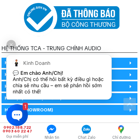
HỆ THỐNG TCA - TRUNG CHÍNH AUDIO
HỒ CHÍ MINH
Kinh Doanh
💬 
Em chào Anh/Chị!
HỒ CHÍ MINH
Anh/Chị có thể hỏi bất kỳ điều gì hoặc 
chia sẻ nhu cầu – em sẽ phản hồi sớm 
HỒ CHÍ MINH (PHÒNG BẢO HÀNH)
nhất có thể!
HÀ NỘI (DEMO HỆ THỐNG)
1
HÀ NỘI (SHOWROOM)
0902.188.722
0903 60 22 47
Gọi miễn phí
Nhắn tin
Chat Zalo
Chỉ đường