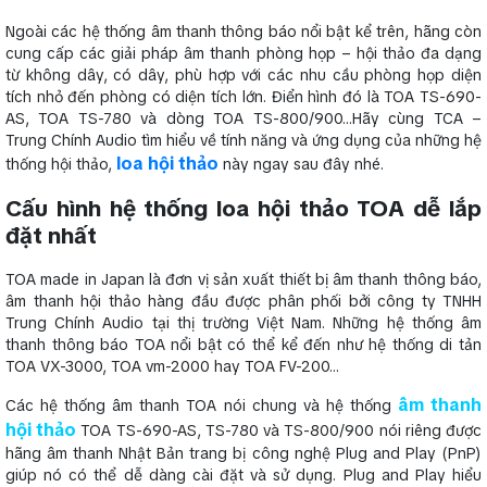
Ngoài các hệ thống âm thanh thông báo nổi bật kể trên, hãng còn
cung cấp các giải pháp âm thanh phòng họp – hội thảo đa dạng
từ không dây, có dây, phù hợp với các nhu cầu phòng họp diện
tích nhỏ đến phòng có diện tích lớn. Điển hình đó là TOA TS-690-
AS, TOA TS-780 và dòng TOA TS-800/900…Hãy cùng TCA –
Trung Chính Audio tìm hiểu về tính năng và ứng dụng của những hệ
loa hội thảo
thống hội thảo,
này ngay sau đây nhé.
Cấu hình hệ thống loa hội thảo TOA dễ lắp
đặt nhất
TOA made in Japan là đơn vị sản xuất thiết bị âm thanh thông báo,
âm thanh hội thảo hàng đầu được phân phối bởi công ty TNHH
Trung Chính Audio tại thị trường Việt Nam. Những hệ thống âm
thanh thông báo TOA nổi bật có thể kể đến như hệ thống di tản
TOA VX-3000, TOA vm-2000 hay TOA FV-200…
âm thanh
Các hệ thống âm thanh TOA nói chung và hệ thống
hội thảo
TOA TS-690-AS, TS-780 và TS-800/900 nói riêng được
hãng âm thanh Nhật Bản trang bị công nghệ Plug and Play (PnP)
giúp nó có thể dễ dàng cài đặt và sử dụng. Plug and Play hiểu